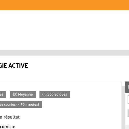
IE ACTIVE
sse
(X) Moyenne
(X) Sporadiques
tés courtes (< 30 minutes)
n résultat
 correcte.