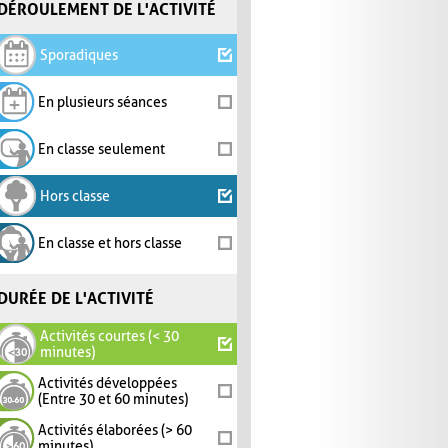
DÉROULEMENT DE L'ACTIVITÉ
Sporadiques
En plusieurs séances
En classe seulement
Hors classe
En classe et hors classe
DURÉE DE L'ACTIVITÉ
Activités courtes (< 30
minutes)
Activités développées
(Entre 30 et 60 minutes)
Activités élaborées (> 60
minutes)