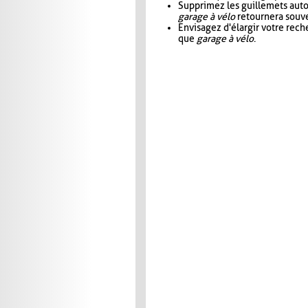
Supprimez les guillemets aut
garage à vélo
retournera souve
Envisagez d'élargir votre rec
que
garage à vélo
.