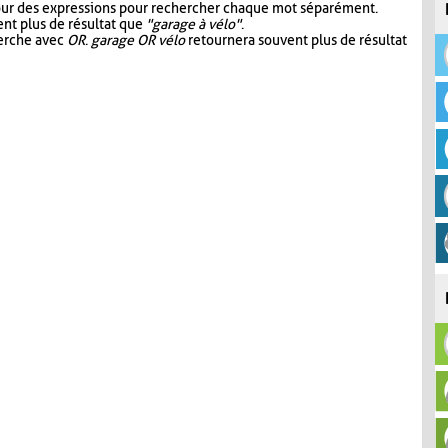
our des expressions pour rechercher chaque mot séparément.
nt plus de résultat que
"garage à vélo"
.
herche avec
OR
.
garage OR vélo
retournera souvent plus de résultat