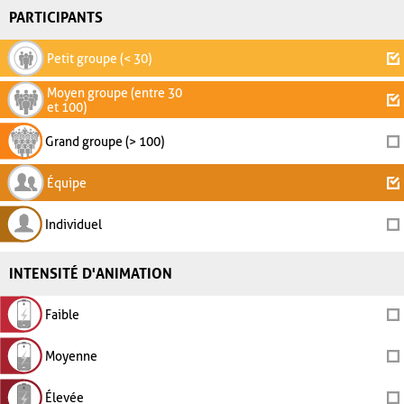
PARTICIPANTS
Petit groupe (< 30)
Moyen groupe (entre 30
et 100)
Grand groupe (> 100)
Équipe
Individuel
INTENSITÉ D'ANIMATION
Faible
Moyenne
Élevée