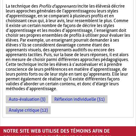
La technique des
Profils d'apprenants
incite les élèves à décrire
leurs approches générales de l'apprentissage ou leurs styles
d'apprentissage, en se comparant à plusieurs profils et en
choisissant ceux qui, à leur avis, leur ressemblent le plus. Comme
il existe un certain nombre de façons de décrire les styles
d’apprentissage et les modes d’apprentissage, l’enseignant doit
choisir ses propres ensembles de profils à utiliser pour évaluer les
élèves. Par exemple, un enseignant pourrait demander à ses
élèves s’ils se considèrent davantage comme étant des
apprenants visuels, des apprenants auditifs ou encore des
apprenants tactiles. Puis, sur la base de leurs réponses, il est alors
en mesure de choisir parmi différentes approches pédagogiques.
Cette technique incite les élèves à s’autoévaluer et à prendre
conscience de leurs préférences en matière d’apprentissage, de
leurs points forts ou de leur style en tant qu’apprenants. Elle leur
permet également de réaliser qu’il existe différentes façons
valides d’aborder un certain contenu, et donc d’élargir leurs
méthodes d’apprentissage.
Auto-évaluation (3)
Réflexion individuelle (31)
Analyse critique (12)
PAGES
NOTRE SITE WEB UTILISE DES TÉMOINS AFIN DE
«
‹
1
2
3