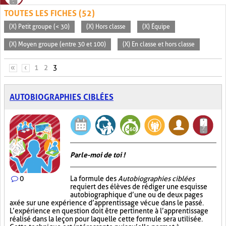
TOUTES LES FICHES (52)
(X) Petit groupe (< 30)
(X) Hors classe
(X) Équipe
(X) Moyen groupe (entre 30 et 100)
(X) En classe et hors classe
PAGES
«
‹
1
2
3
AUTOBIOGRAPHIES CIBLÉES
Parle-moi de toi !
0
La formule des
Autobiographies ciblées
requiert des élèves de rédiger une esquisse
autobiographique d’une ou de deux pages
axée sur une expérience d’apprentissage vécue dans le passé.
L’expérience en question doit être pertinente à l’apprentissage
réalisé dans la leçon pour laquelle cette formule sera utilisée.