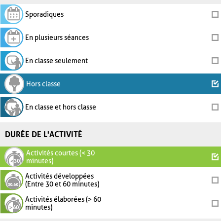
Sporadiques
En plusieurs séances
En classe seulement
Hors classe
En classe et hors classe
DURÉE DE L'ACTIVITÉ
Activités courtes (< 30
minutes)
Activités développées
(Entre 30 et 60 minutes)
Activités élaborées (> 60
minutes)