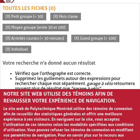
TOUTES LES FICHES (0)
(X) Petit groupe (< 30)
(X) Hors classe
(X) Moyen groupe (entre 30 et 100)
(X) Activités courtes (< 30 minutes)
(X) Grand groupe (> 100)
(X) Individuel
Votre recherche n'a donné aucun résultat
Vérifiez que l'orthographe est correcte.
Supprimez les guillemets autour des expressions pour
rechercher chaque mot séparément.
garage à vélo
retournera
souvent plus de résultat que
"garage à vélo"
.
NOTRE SITE WEB UTILISE DES TÉMOINS AFIN DE
Envisagez d'élargir votre recherche avec
OR
.
garage OR vélo
retournera souvent plus de résultat que
garage à vélo
.
REHAUSSER VOTRE EXPÉRIENCE DE NAVIGATION.
Le site web de Polytechnique Montréal utilise des témoins de connexion
afin de recueillir des statistiques générales et offrir une meilleure
expérience à ses visiteurs. En naviguant sur le site, vous acceptez
l’utilisation de ces témoins selon les modalités spécifiées aux conditions
d’utilisation. Vous pouvez refuser les témoins de connexion en modifiant
vos paramètres de navigation. Pour en savoir plus sur le recours aux