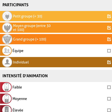
PARTICIPANTS
Petit groupe (< 30)
Moyen groupe (entre 30
et 100)
Grand groupe (> 100)
Équipe
Individuel
INTENSITÉ D'ANIMATION
Faible
Moyenne
Élevée