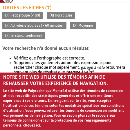
TOUTES LES FICHES (7)
(X) Petit groupe (< 30)
(X) Hors classe
(X) Activités élaborées (> 60 minutes)
(X) Moyenne
(X) En classe seulement
Votre recherche n'a donné aucun résultat
Vérifiez que l'orthographe est correcte.
Supprimez les guillemets autour des expressions pour
rechercher chaque mot séparément.
garage à vélo
retournera
souvent plus de résultat que
"garage à vélo"
.
NOTRE SITE WEB UTILISE DES TÉMOINS AFIN DE
Envisagez d'élargir votre recherche avec
OR
.
garage OR vélo
retournera souvent plus de résultat que
garage à vélo
.
REHAUSSER VOTRE EXPÉRIENCE DE NAVIGATION.
Le site web de Polytechnique Montréal utilise des témoins de connexion
afin de recueillir des statistiques générales et offrir une meilleure
expérience à ses visiteurs. En naviguant sur le site, vous acceptez
l’utilisation de ces témoins selon les modalités spécifiées aux conditions
d’utilisation. Vous pouvez refuser les témoins de connexion en modifiant
vos paramètres de navigation. Pour en savoir plus sur le recours aux
témoins de connexion et sur la protection de vos renseignements
personnels,
cliquez ici
.
Avis de confidentialité et conditions d’utilisation