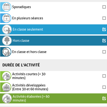
Sporadiques
En plusieurs séances
En classe seulement
Hors classe
En classe et hors classe
DURÉE DE L'ACTIVITÉ
Activités courtes (< 30
minutes)
Activités développées
(Entre 30 et 60 minutes)
Activités élaborées (> 60
minutes)