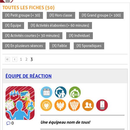
TOUTES LES FICHES (50)
(X) Petit groupe (< 30)
(X) Hors classe
(X) Grand groupe (> 100)
(X) Équipe
(X) Activités élaborées (> 60 minutes)
(X) Activités courtes (< 30 minutes)
(X) Individuel
(X) En plusieurs séances
(X) Faible
(X) Sporadiques
PAGES
«
‹
1
2
3
ÉQUIPE DE RÉACTION
Une équipe au nom de tous!
0