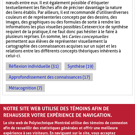
nœuds entre eux. Il est également possible d’étiqueter
textuellement les flèches afin de préciser davantage la nature
des liens établis. Par ailleurs, il est recommandé d'utiliser diverses
couleurs et de représenter les concepts par des dessins, des
images, des graphiques ou des formules de sorte à rendre les
informations les plus visuelles possibles. Cet exercice de synthèse
requiert de la pratique, il ne faut donc pas hésiter à le faire à
plusieurs reprises. En somme, les
Cartes conceptuelles
permettent aux élèves de représenter visuellement la
cartographie des connaissances acquises sur un sujet et les
relations entre les différents concepts théoriques inhérents à
celui-ci.
Réflexion individuelle (31)
Synthèse (19)
Approfondissement des connaissances (17)
Métacognition (7)
PAGES
NOTRE SITE WEB UTILISE DES TÉMOINS AFIN DE
«
‹
1
2
3
REHAUSSER VOTRE EXPÉRIENCE DE NAVIGATION.
Le site web de Polytechnique Montréal utilise des témoins de connexion
afin de recueillir des statistiques générales et offrir une meilleure
expérience à ses visiteurs. En naviguant sur le site, vous acceptez