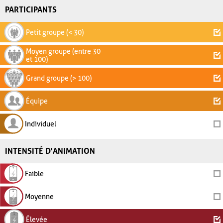
PARTICIPANTS
Petit groupe (< 30)
Moyen groupe (entre 30
et 100)
Grand groupe (> 100)
Équipe
Individuel
INTENSITÉ D'ANIMATION
Faible
Moyenne
Élevée