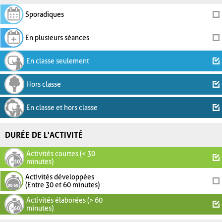
Sporadiques
En plusieurs séances
En classe seulement
Hors classe
En classe et hors classe
DURÉE DE L'ACTIVITÉ
Activités courtes (< 30
minutes)
Activités développées
(Entre 30 et 60 minutes)
Activités élaborées (> 60
minutes)