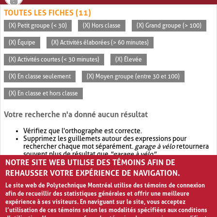
TOUTES LES FICHES (11)
(X) Petit groupe (< 30)
(X) Hors classe
(X) Grand groupe (> 100)
(X) Équipe
(X) Activités élaborées (> 60 minutes)
(X) Activités courtes (< 30 minutes)
(X) Élevée
(X) En classe seulement
(X) Moyen groupe (entre 30 et 100)
(X) En classe et hors classe
Votre recherche n'a donné aucun résultat
Vérifiez que l'orthographe est correcte.
Supprimez les guillemets autour des expressions pour
rechercher chaque mot séparément.
garage à vélo
retournera
souvent plus de résultat que
"garage à vélo"
.
NOTRE SITE WEB UTILISE DES TÉMOINS AFIN DE
Envisagez d'élargir votre recherche avec
OR
.
garage OR vélo
retournera souvent plus de résultat que
garage à vélo
.
REHAUSSER VOTRE EXPÉRIENCE DE NAVIGATION.
Le site web de Polytechnique Montréal utilise des témoins de connexion
afin de recueillir des statistiques générales et offrir une meilleure
expérience à ses visiteurs. En naviguant sur le site, vous acceptez
l’utilisation de ces témoins selon les modalités spécifiées aux conditions