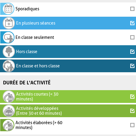
Sporadiques
En plusieurs séances
En classe seulement
Hors classe
En classe et hors classe
DURÉE DE L'ACTIVITÉ
Activités courtes (< 30
minutes)
Activités développées
(Entre 30 et 60 minutes)
Activités élaborées (> 60
minutes)