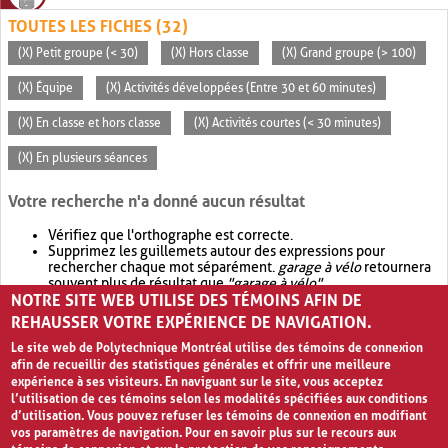
TOUTES LES FICHES (32)
(X) Petit groupe (< 30)
(X) Hors classe
(X) Grand groupe (> 100)
(X) Équipe
(X) Activités développées (Entre 30 et 60 minutes)
(X) En classe et hors classe
(X) Activités courtes (< 30 minutes)
(X) En plusieurs séances
Votre recherche n'a donné aucun résultat
Vérifiez que l'orthographe est correcte.
Supprimez les guillemets autour des expressions pour
rechercher chaque mot séparément.
garage à vélo
retournera
souvent plus de résultat que
"garage à vélo"
.
NOTRE SITE WEB UTILISE DES TÉMOINS AFIN DE
Envisagez d'élargir votre recherche avec
OR
.
garage OR vélo
retournera souvent plus de résultat que
garage à vélo
.
REHAUSSER VOTRE EXPÉRIENCE DE NAVIGATION.
Le site web de Polytechnique Montréal utilise des témoins de connexion
afin de recueillir des statistiques générales et offrir une meilleure
expérience à ses visiteurs. En naviguant sur le site, vous acceptez
l’utilisation de ces témoins selon les modalités spécifiées aux conditions
d’utilisation. Vous pouvez refuser les témoins de connexion en modifiant
vos paramètres de navigation. Pour en savoir plus sur le recours aux