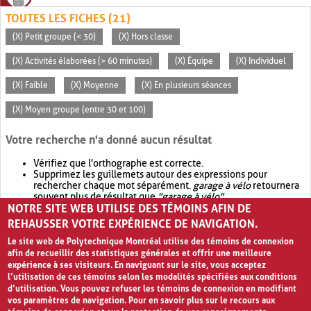
TOUTES LES FICHES (21)
(X) Petit groupe (< 30)
(X) Hors classe
(X) Activités élaborées (> 60 minutes)
(X) Équipe
(X) Individuel
(X) Faible
(X) Moyenne
(X) En plusieurs séances
(X) Moyen groupe (entre 30 et 100)
Votre recherche n'a donné aucun résultat
Vérifiez que l'orthographe est correcte.
Supprimez les guillemets autour des expressions pour
rechercher chaque mot séparément.
garage à vélo
retournera
souvent plus de résultat que
"garage à vélo"
.
NOTRE SITE WEB UTILISE DES TÉMOINS AFIN DE
Envisagez d'élargir votre recherche avec
OR
.
garage OR vélo
retournera souvent plus de résultat que
garage à vélo
.
REHAUSSER VOTRE EXPÉRIENCE DE NAVIGATION.
Le site web de Polytechnique Montréal utilise des témoins de connexion
afin de recueillir des statistiques générales et offrir une meilleure
expérience à ses visiteurs. En naviguant sur le site, vous acceptez
l’utilisation de ces témoins selon les modalités spécifiées aux conditions
d’utilisation. Vous pouvez refuser les témoins de connexion en modifiant
vos paramètres de navigation. Pour en savoir plus sur le recours aux