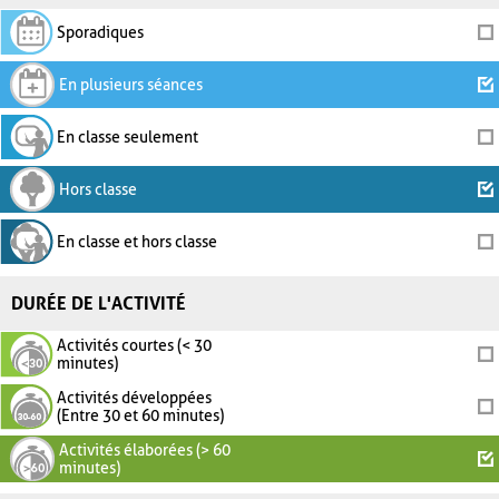
Sporadiques
En plusieurs séances
En classe seulement
Hors classe
En classe et hors classe
DURÉE DE L'ACTIVITÉ
Activités courtes (< 30
minutes)
Activités développées
(Entre 30 et 60 minutes)
Activités élaborées (> 60
minutes)