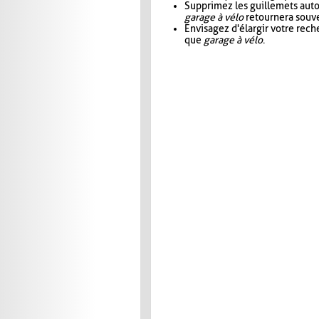
Supprimez les guillemets aut
garage à vélo
retournera souve
Envisagez d'élargir votre rec
que
garage à vélo
.