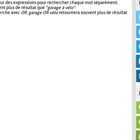
our des expressions pour rechercher chaque mot séparément.
nt plus de résultat que
"garage à vélo"
.
herche avec
OR
.
garage OR vélo
retournera souvent plus de résultat