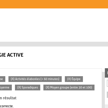
IE ACTIVE
sse
(X) Activités élaborées (> 60 minutes)
(X) Équipe
Moyenne
(X) Sporadiques
(X) Moyen groupe (entre 30 et 100)
n résultat
 correcte.