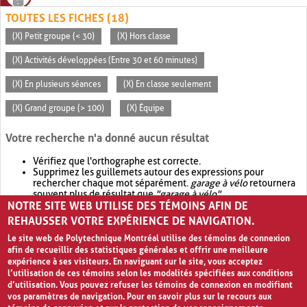
TOUTES LES FICHES (18)
(X) Petit groupe (< 30)
(X) Hors classe
(X) Activités développées (Entre 30 et 60 minutes)
(X) En plusieurs séances
(X) En classe seulement
(X) Grand groupe (> 100)
(X) Équipe
Votre recherche n'a donné aucun résultat
Vérifiez que l'orthographe est correcte.
Supprimez les guillemets autour des expressions pour
rechercher chaque mot séparément.
garage à vélo
retournera
souvent plus de résultat que
"garage à vélo"
.
NOTRE SITE WEB UTILISE DES TÉMOINS AFIN DE
Envisagez d'élargir votre recherche avec
OR
.
garage OR vélo
retournera souvent plus de résultat que
garage à vélo
.
REHAUSSER VOTRE EXPÉRIENCE DE NAVIGATION.
Le site web de Polytechnique Montréal utilise des témoins de connexion
afin de recueillir des statistiques générales et offrir une meilleure
expérience à ses visiteurs. En naviguant sur le site, vous acceptez
l’utilisation de ces témoins selon les modalités spécifiées aux conditions
d’utilisation. Vous pouvez refuser les témoins de connexion en modifiant
vos paramètres de navigation. Pour en savoir plus sur le recours aux