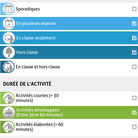
Sporadiques
En plusieurs séances
En classe seulement
Hors classe
En classe et hors classe
DURÉE DE L'ACTIVITÉ
Activités courtes (< 30
minutes)
Activités développées
(Entre 30 et 60 minutes)
Activités élaborées (> 60
minutes)