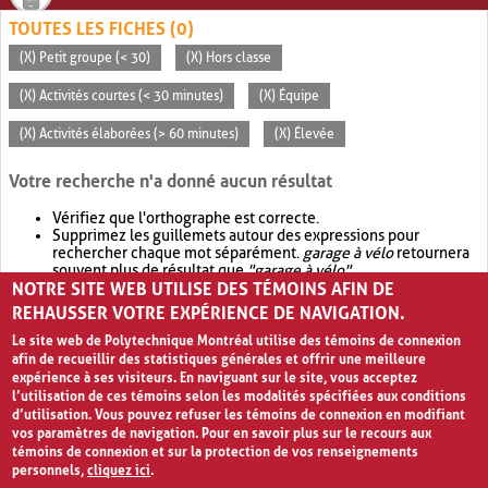
TOUTES LES FICHES (0)
(X) Petit groupe (< 30)
(X) Hors classe
(X) Activités courtes (< 30 minutes)
(X) Équipe
(X) Activités élaborées (> 60 minutes)
(X) Élevée
Votre recherche n'a donné aucun résultat
Vérifiez que l'orthographe est correcte.
Supprimez les guillemets autour des expressions pour
rechercher chaque mot séparément.
garage à vélo
retournera
souvent plus de résultat que
"garage à vélo"
.
NOTRE SITE WEB UTILISE DES TÉMOINS AFIN DE
Envisagez d'élargir votre recherche avec
OR
.
garage OR vélo
retournera souvent plus de résultat que
garage à vélo
.
REHAUSSER VOTRE EXPÉRIENCE DE NAVIGATION.
Le site web de Polytechnique Montréal utilise des témoins de connexion
afin de recueillir des statistiques générales et offrir une meilleure
expérience à ses visiteurs. En naviguant sur le site, vous acceptez
l’utilisation de ces témoins selon les modalités spécifiées aux conditions
d’utilisation. Vous pouvez refuser les témoins de connexion en modifiant
vos paramètres de navigation. Pour en savoir plus sur le recours aux
témoins de connexion et sur la protection de vos renseignements
personnels,
cliquez ici
.
Avis de confidentialité et conditions d’utilisation