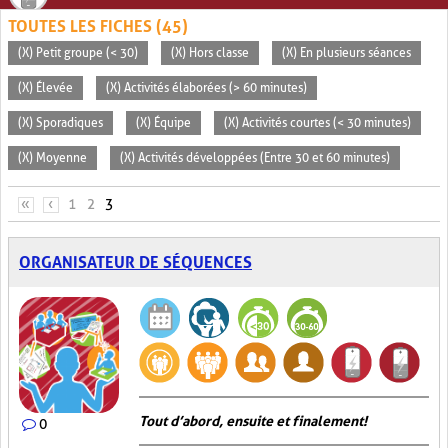
TOUTES LES FICHES (45)
(X) Petit groupe (< 30)
(X) Hors classe
(X) En plusieurs séances
(X) Élevée
(X) Activités élaborées (> 60 minutes)
(X) Sporadiques
(X) Équipe
(X) Activités courtes (< 30 minutes)
(X) Moyenne
(X) Activités développées (Entre 30 et 60 minutes)
PAGES
«
‹
1
2
3
ORGANISATEUR DE SÉQUENCES
Tout d’abord, ensuite et finalement!
0