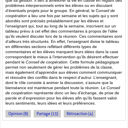
que sa gestion. Il sert à améliorer la vie en classe en réglant des
problèmes interpersonnels entre les élèves ou en discutant
d’éventuels projets pour le groupe. En général, le C
onseil de
coopération
a lieu une fois par semaine et les sujets qui y sont
abordés sont
précisés préalablement par les élèves et
l’enseignant qui, tout au long de la semaine, inscrivent sur un
tableau prévu à cet effet des commentaires à propos de l’idée
qu’ils veulent discuter lors de la réunion. Ces commentaires sont
d’ailleurs très structurés. En effet, l’enseignant divise le tableau
en différentes sections reflétant différents types de
commentaires et les élèves marquent leurs idées dans la case
correspondant le mieux à l’intervention qu’ils désirent effectuer
pendant le
Conseil de coopération
. Cette formule pédagogique
permet non seulement de gérer les problèmes de la classe,
mais également d’apprendre aux élèves comment communiquer
et résoudre des conflits dans le respect d’autrui. L’enseignant,
dont le rôle consiste à animer la discussion, s’assure que la
bienséance est maintenue pendant toute la réunion. Le
Conseil
de coopération
représente donc un lieu d’échange, de prise de
parole et d’expression pour les élèves afin qu’ils fassent valoir
leurs sentiments, leurs idées et leurs préférences.
Opinion (8)
Partage (13)
Rétroaction (4)
PAGES