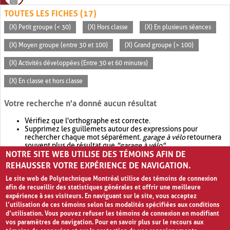
TOUTES LES FICHES (17)
(X) Petit groupe (< 30)
(X) Hors classe
(X) En plusieurs séances
(X) Moyen groupe (entre 30 et 100)
(X) Grand groupe (> 100)
(X) Activités développées (Entre 30 et 60 minutes)
(X) En classe et hors classe
Votre recherche n'a donné aucun résultat
Vérifiez que l'orthographe est correcte.
Supprimez les guillemets autour des expressions pour
rechercher chaque mot séparément.
garage à vélo
retournera
souvent plus de résultat que
"garage à vélo"
.
NOTRE SITE WEB UTILISE DES TÉMOINS AFIN DE
Envisagez d'élargir votre recherche avec
OR
.
garage OR vélo
retournera souvent plus de résultat que
garage à vélo
.
REHAUSSER VOTRE EXPÉRIENCE DE NAVIGATION.
Le site web de Polytechnique Montréal utilise des témoins de connexion
afin de recueillir des statistiques générales et offrir une meilleure
expérience à ses visiteurs. En naviguant sur le site, vous acceptez
l’utilisation de ces témoins selon les modalités spécifiées aux conditions
d’utilisation. Vous pouvez refuser les témoins de connexion en modifiant
vos paramètres de navigation. Pour en savoir plus sur le recours aux