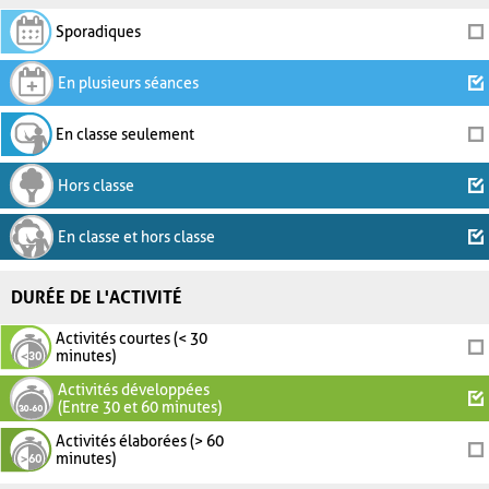
Sporadiques
En plusieurs séances
En classe seulement
Hors classe
En classe et hors classe
DURÉE DE L'ACTIVITÉ
Activités courtes (< 30
minutes)
Activités développées
(Entre 30 et 60 minutes)
Activités élaborées (> 60
minutes)