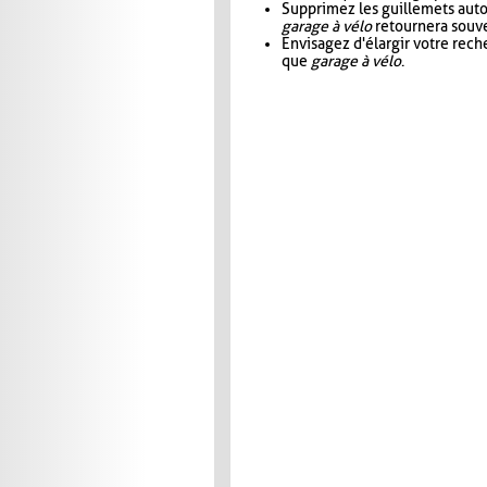
Supprimez les guillemets aut
garage à vélo
retournera souve
Envisagez d'élargir votre rec
que
garage à vélo
.