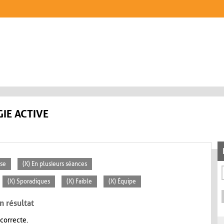
IE ACTIVE
sse
(X) En plusieurs séances
(X) Sporadiques
(X) Faible
(X) Équipe
n résultat
 correcte.