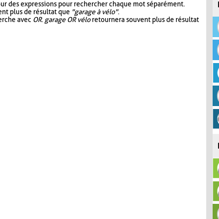
our des expressions pour rechercher chaque mot séparément.
nt plus de résultat que
"garage à vélo"
.
herche avec
OR
.
garage OR vélo
retournera souvent plus de résultat