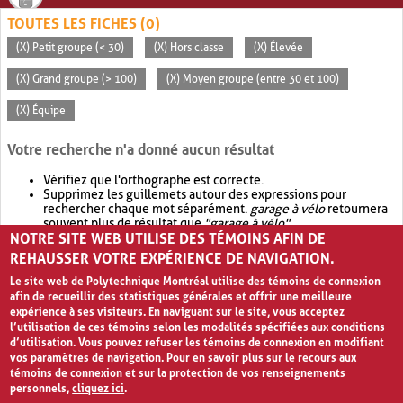
TOUTES LES FICHES (0)
(X) Petit groupe (< 30)
(X) Hors classe
(X) Élevée
(X) Grand groupe (> 100)
(X) Moyen groupe (entre 30 et 100)
(X) Équipe
Votre recherche n'a donné aucun résultat
Vérifiez que l'orthographe est correcte.
Supprimez les guillemets autour des expressions pour
rechercher chaque mot séparément.
garage à vélo
retournera
souvent plus de résultat que
"garage à vélo"
.
NOTRE SITE WEB UTILISE DES TÉMOINS AFIN DE
Envisagez d'élargir votre recherche avec
OR
.
garage OR vélo
retournera souvent plus de résultat que
garage à vélo
.
REHAUSSER VOTRE EXPÉRIENCE DE NAVIGATION.
Le site web de Polytechnique Montréal utilise des témoins de connexion
afin de recueillir des statistiques générales et offrir une meilleure
expérience à ses visiteurs. En naviguant sur le site, vous acceptez
l’utilisation de ces témoins selon les modalités spécifiées aux conditions
d’utilisation. Vous pouvez refuser les témoins de connexion en modifiant
vos paramètres de navigation. Pour en savoir plus sur le recours aux
témoins de connexion et sur la protection de vos renseignements
personnels,
cliquez ici
.
Avis de confidentialité et conditions d’utilisation