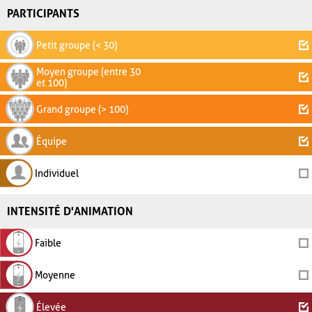
PARTICIPANTS
Petit groupe (< 30)
Moyen groupe (entre 30
et 100)
Grand groupe (> 100)
Équipe
Individuel
INTENSITÉ D'ANIMATION
Faible
Moyenne
Élevée