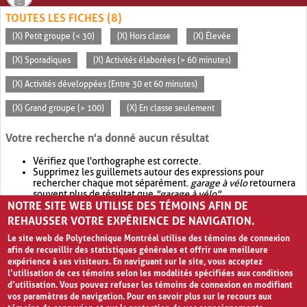
TOUTES LES FICHES (8)
(X) Petit groupe (< 30)
(X) Hors classe
(X) Élevée
(X) Sporadiques
(X) Activités élaborées (> 60 minutes)
(X) Activités développées (Entre 30 et 60 minutes)
(X) Grand groupe (> 100)
(X) En classe seulement
Votre recherche n'a donné aucun résultat
Vérifiez que l'orthographe est correcte.
Supprimez les guillemets autour des expressions pour
rechercher chaque mot séparément.
garage à vélo
retournera
souvent plus de résultat que
"garage à vélo"
.
NOTRE SITE WEB UTILISE DES TÉMOINS AFIN DE
Envisagez d'élargir votre recherche avec
OR
.
garage OR vélo
retournera souvent plus de résultat que
garage à vélo
.
REHAUSSER VOTRE EXPÉRIENCE DE NAVIGATION.
Le site web de Polytechnique Montréal utilise des témoins de connexion
afin de recueillir des statistiques générales et offrir une meilleure
expérience à ses visiteurs. En naviguant sur le site, vous acceptez
l’utilisation de ces témoins selon les modalités spécifiées aux conditions
d’utilisation. Vous pouvez refuser les témoins de connexion en modifiant
vos paramètres de navigation. Pour en savoir plus sur le recours aux