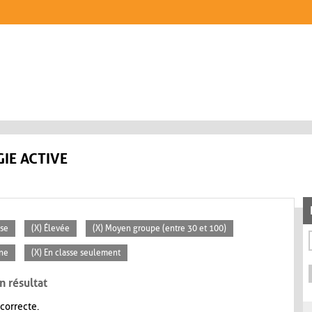
IE ACTIVE
sse
(X) Élevée
(X) Moyen groupe (entre 30 et 100)
ne
(X) En classe seulement
n résultat
 correcte.