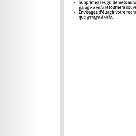
Supprimez les guillemets aut
garage à vélo
retournera souve
Envisagez d'élargir votre rec
que
garage à vélo
.