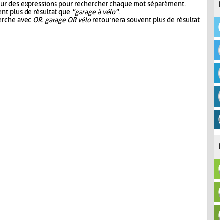
our des expressions pour rechercher chaque mot séparément.
nt plus de résultat que
"garage à vélo"
.
herche avec
OR
.
garage OR vélo
retournera souvent plus de résultat