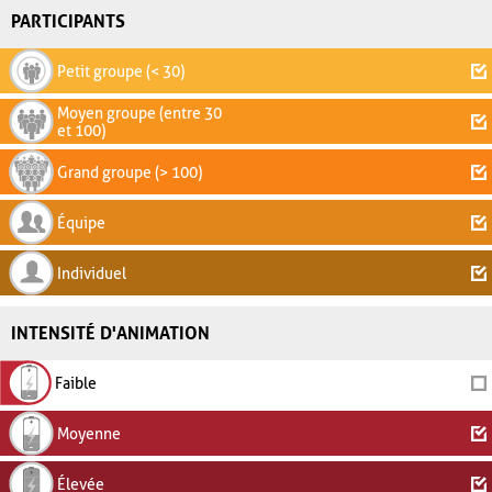
PARTICIPANTS
Petit groupe (< 30)
Moyen groupe (entre 30
et 100)
Grand groupe (> 100)
Équipe
Individuel
INTENSITÉ D'ANIMATION
Faible
Moyenne
Élevée