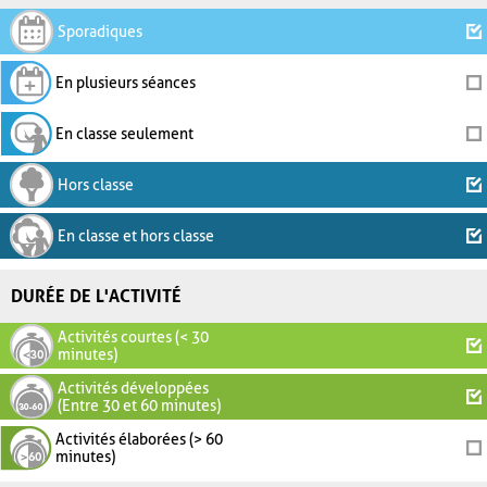
Sporadiques
En plusieurs séances
En classe seulement
Hors classe
En classe et hors classe
DURÉE DE L'ACTIVITÉ
Activités courtes (< 30
minutes)
Activités développées
(Entre 30 et 60 minutes)
Activités élaborées (> 60
minutes)