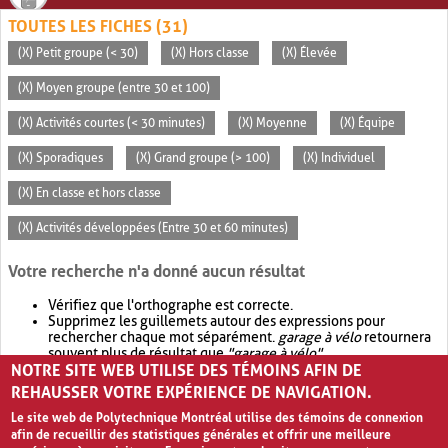
TOUTES LES FICHES (31)
(X) Petit groupe (< 30)
(X) Hors classe
(X) Élevée
(X) Moyen groupe (entre 30 et 100)
(X) Activités courtes (< 30 minutes)
(X) Moyenne
(X) Équipe
(X) Sporadiques
(X) Grand groupe (> 100)
(X) Individuel
(X) En classe et hors classe
(X) Activités développées (Entre 30 et 60 minutes)
Votre recherche n'a donné aucun résultat
Vérifiez que l'orthographe est correcte.
Supprimez les guillemets autour des expressions pour
rechercher chaque mot séparément.
garage à vélo
retournera
souvent plus de résultat que
"garage à vélo"
.
NOTRE SITE WEB UTILISE DES TÉMOINS AFIN DE
Envisagez d'élargir votre recherche avec
OR
.
garage OR vélo
retournera souvent plus de résultat que
garage à vélo
.
REHAUSSER VOTRE EXPÉRIENCE DE NAVIGATION.
Le site web de Polytechnique Montréal utilise des témoins de connexion
afin de recueillir des statistiques générales et offrir une meilleure