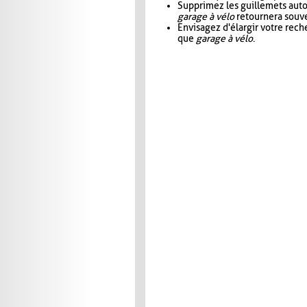
Supprimez les guillemets aut
garage à vélo
retournera souve
Envisagez d'élargir votre rec
que
garage à vélo
.