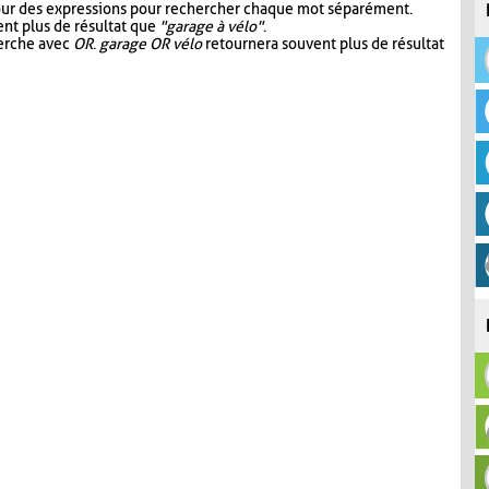
our des expressions pour rechercher chaque mot séparément.
nt plus de résultat que
"garage à vélo"
.
herche avec
OR
.
garage OR vélo
retournera souvent plus de résultat