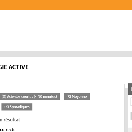
IE ACTIVE
(X) Activités courtes (< 30 minutes)
(X) Moyenne
(X) Sporadiques
n résultat
 correcte.