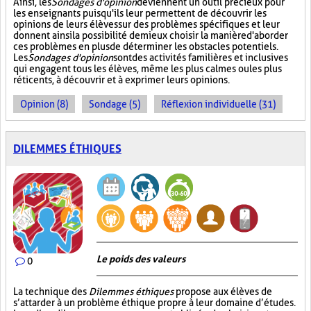
Ainsi, les
Sondages d'opinion
deviennent un outil précieux pour
les enseignants puisqu'ils leur permettent de découvrir les
opinions de leurs élèves sur des problèmes spécifiques et leur
donnent ainsi la possibilité de mieux choisir la manière d'aborder
ces problèmes en plus de déterminer les obstacles potentiels.
Les
Sondages d'opinion
sont des activités familières et inclusives
qui engagent tous les élèves, même les plus calmes ou les plus
réticents, à découvrir et à exprimer leurs opinions.
Opinion (8)
Sondage (5)
Réflexion individuelle (31)
DILEMMES ÉTHIQUES
Le poids des valeurs
0
La technique des
Dilemmes éthiques
propose aux élèves de
s’attarder à un problème éthique propre à leur domaine d’études.