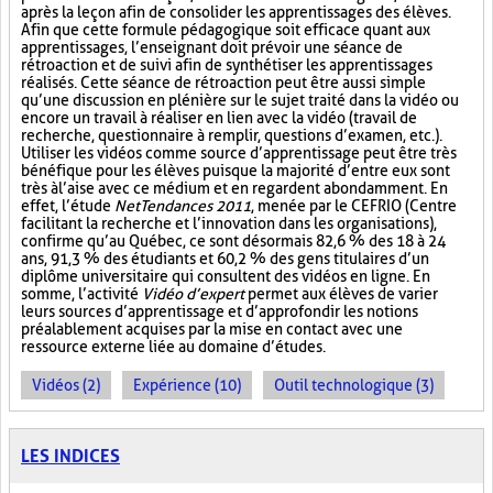
après la leçon afin de consolider les apprentissages des élèves.
Afin que cette formule pédagogique soit efficace quant aux
apprentissages, l’enseignant doit prévoir une séance de
rétroaction et de suivi afin de synthétiser les apprentissages
réalisés. Cette séance de rétroaction peut être aussi simple
qu’une discussion en plénière sur le sujet traité dans la vidéo ou
encore un travail à réaliser en lien avec la vidéo (travail de
recherche, questionnaire à remplir, questions d’examen, etc.).
Utiliser les vidéos comme source d’apprentissage peut être très
bénéfique pour les élèves puisque la majorité d’entre eux sont
très à l’aise avec ce médium et en regardent abondamment. En
effet, l’étude
NetTendances 2011
, menée par le CEFRIO (Centre
facilitant la recherche et l’innovation dans les organisations),
confirme qu’au Québec, ce sont désormais 82,6 % des 18 à 24
ans, 91,3 % des étudiants et 60,2 % des gens titulaires d’un
diplôme universitaire qui consultent des vidéos en ligne. En
somme, l’activité
Vidéo d’expert
permet aux élèves de varier
leurs sources d’apprentissage et d’approfondir les notions
préalablement acquises par la mise en contact avec une
ressource externe liée au domaine d’études.
Vidéos (2)
Expérience (10)
Outil technologique (3)
LES INDICES