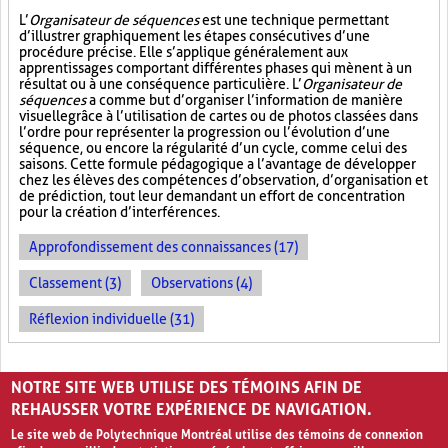
L’
Organisateur de séquences
est une technique permettant
d’illustrer graphiquement les étapes consécutives d’une
procédure précise. Elle s’applique généralement aux
apprentissages comportant différentes phases qui mènent à un
résultat ou à une conséquence particulière. L’
Organisateur de
séquences
a comme but d’organiser l’information de manière
visuelle
grâce à l’utilisation de cartes ou de photos classées dans
l’ordre pour représenter la progression ou l’évolution d’une
séquence, ou encore la régularité d’un cycle, comme celui des
saisons. Cette formule pédagogique a l’avantage de développer
chez les élèves des compétences d’observation, d’organisation et
de prédiction, tout leur demandant un effort de concentration
pour la création d’interférences.
Approfondissement des connaissances (17)
Classement (3)
Observations (4)
Réflexion individuelle (31)
PAGES
NOTRE SITE WEB UTILISE DES TÉMOINS AFIN DE
«
‹
1
2
3
4
›
»
REHAUSSER VOTRE EXPÉRIENCE DE NAVIGATION.
Le site web de Polytechnique Montréal utilise des témoins de connexion