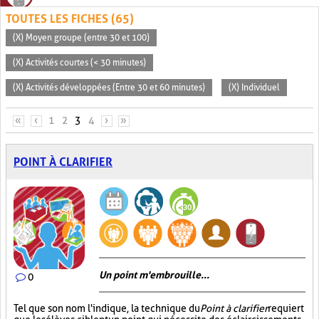
TOUTES LES FICHES (65)
(X) Moyen groupe (entre 30 et 100)
(X) Activités courtes (< 30 minutes)
(X) Activités développées (Entre 30 et 60 minutes)
(X) Individuel
PAGES
«
‹
1
2
3
4
›
»
POINT À CLARIFIER
Un point m'embrouille...
0
Tel que son nom l'indique, la technique du
Point à clarifier
requiert