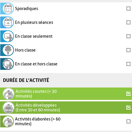
Sporadiques
En plusieurs séances
En classe seulement
Hors classe
En classe et hors classe
DURÉE DE L'ACTIVITÉ
Activités courtes (< 30
minutes)
Activités développées
(Entre 30 et 60 minutes)
Activités élaborées (> 60
minutes)