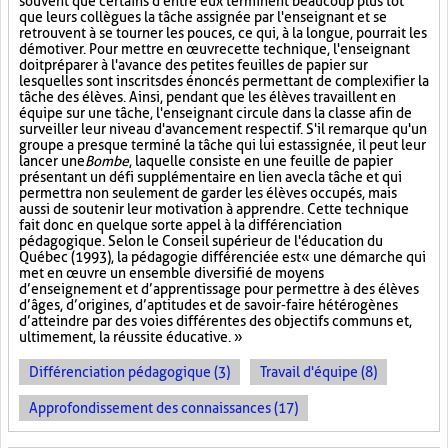
souvent que certains d'entre eux terminent beaucoup plus tôt
que leurs collègues la tâche assignée par l'enseignant et se
retrouvent à se tourner les pouces, ce qui, à la longue, pourrait les
démotiver. Pour mettre en œuvre cette technique, l'enseignant
doit préparer à l'avance des petites feuilles de papier sur
lesquelles sont inscrits des énoncés permettant de complexifier la
tâche des élèves. Ainsi, pendant que les élèves travaillent en
équipe sur une tâche, l'enseignant circule dans la classe afin de
surveiller leur niveau d'avancement respectif. S'il remarque qu'un
groupe a presque terminé la tâche qui lui est assignée, il peut leur
lancer une
Bombe
, laquelle consiste en une feuille de papier
présentant un défi supplémentaire en lien avec la tâche et qui
permettra non seulement de garder les élèves occupés, mais
aussi de soutenir leur motivation à apprendre. Cette technique
fait donc en quelque sorte appel à la différenciation
pédagogique. Selon le Conseil supérieur de l'éducation du
Québec (1993), la pédagogie différenciée est « une démarche qui
met en œuvre un ensemble diversifié de moyens
d’enseignement et d’apprentissage pour permettre à des élèves
d’âges, d’origines, d’aptitudes et de savoir-faire hétérogènes
d’atteindre par des voies différentes des objectifs communs et,
ultimement, la réussite éducative. »
Différenciation pédagogique (3)
Travail d'équipe (8)
Approfondissement des connaissances (17)