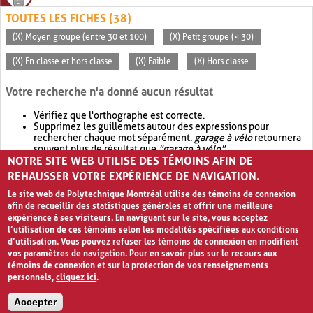
TOUTES LES FICHES (38)
(X) Moyen groupe (entre 30 et 100)
(X) Petit groupe (< 30)
(X) En classe et hors classe
(X) Faible
(X) Hors classe
Votre recherche n'a donné aucun résultat
Vérifiez que l'orthographe est correcte.
Supprimez les guillemets autour des expressions pour
rechercher chaque mot séparément.
garage à vélo
retournera
souvent plus de résultat que
"garage à vélo"
.
NOTRE SITE WEB UTILISE DES TÉMOINS AFIN DE
Envisagez d'élargir votre recherche avec
OR
.
garage OR vélo
retournera souvent plus de résultat que
garage à vélo
.
REHAUSSER VOTRE EXPÉRIENCE DE NAVIGATION.
Le site web de Polytechnique Montréal utilise des témoins de connexion
afin de recueillir des statistiques générales et offrir une meilleure
expérience à ses visiteurs. En naviguant sur le site, vous acceptez
l’utilisation de ces témoins selon les modalités spécifiées aux conditions
d’utilisation. Vous pouvez refuser les témoins de connexion en modifiant
vos paramètres de navigation. Pour en savoir plus sur le recours aux
témoins de connexion et sur la protection de vos renseignements
personnels,
cliquez ici
.
Avis de confidentialité et conditions d’utilisation
Accepter