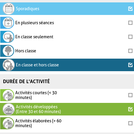
Sporadiques
En plusieurs séances
En classe seulement
Hors classe
En classe et hors classe
DURÉE DE L'ACTIVITÉ
Activités courtes (< 30
minutes)
Activités développées
(Entre 30 et 60 minutes)
Activités élaborées (> 60
minutes)