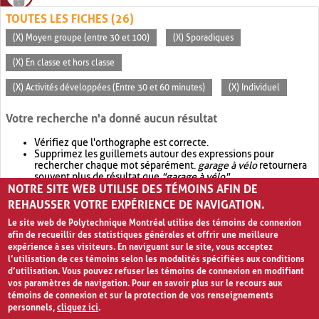
TOUTES LES FICHES (26)
(X) Moyen groupe (entre 30 et 100)
(X) Sporadiques
(X) En classe et hors classe
(X) Activités développées (Entre 30 et 60 minutes)
(X) Individuel
Votre recherche n'a donné aucun résultat
Vérifiez que l'orthographe est correcte.
Supprimez les guillemets autour des expressions pour
rechercher chaque mot séparément.
garage à vélo
retournera
souvent plus de résultat que
"garage à vélo"
.
NOTRE SITE WEB UTILISE DES TÉMOINS AFIN DE
Envisagez d'élargir votre recherche avec
OR
.
garage OR vélo
retournera souvent plus de résultat que
garage à vélo
.
REHAUSSER VOTRE EXPÉRIENCE DE NAVIGATION.
Le site web de Polytechnique Montréal utilise des témoins de connexion
afin de recueillir des statistiques générales et offrir une meilleure
expérience à ses visiteurs. En naviguant sur le site, vous acceptez
l’utilisation de ces témoins selon les modalités spécifiées aux conditions
d’utilisation. Vous pouvez refuser les témoins de connexion en modifiant
vos paramètres de navigation. Pour en savoir plus sur le recours aux
témoins de connexion et sur la protection de vos renseignements
personnels,
cliquez ici
.
Avis de confidentialité et conditions d’utilisation