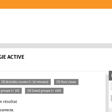
IE ACTIVE
(X) Activités courtes (< 30 minutes)
(X) Hors classe
t groupe (< 30)
(X) Grand groupe (> 100)
n résultat
 correcte.