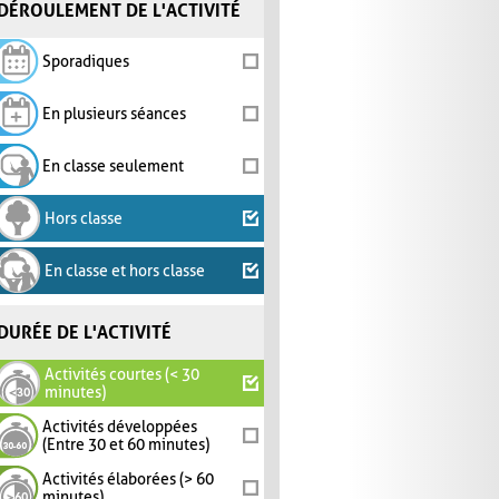
DÉROULEMENT DE L'ACTIVITÉ
Sporadiques
En plusieurs séances
En classe seulement
Hors classe
En classe et hors classe
DURÉE DE L'ACTIVITÉ
Activités courtes (< 30
minutes)
Activités développées
(Entre 30 et 60 minutes)
Activités élaborées (> 60
minutes)