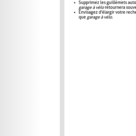
Supprimez les guillemets aut
garage à vélo
retournera souve
Envisagez d'élargir votre rec
que
garage à vélo
.