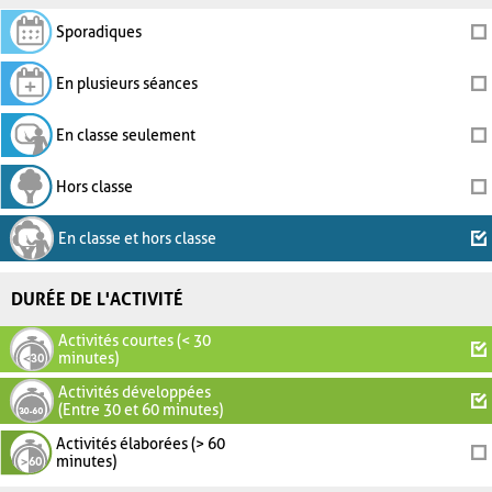
Sporadiques
En plusieurs séances
En classe seulement
Hors classe
En classe et hors classe
DURÉE DE L'ACTIVITÉ
Activités courtes (< 30
minutes)
Activités développées
(Entre 30 et 60 minutes)
Activités élaborées (> 60
minutes)