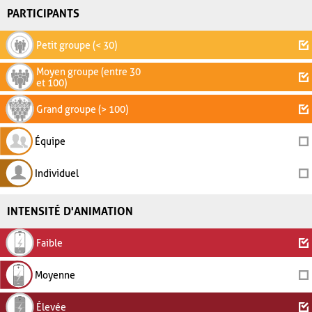
PARTICIPANTS
Petit groupe (< 30)
Moyen groupe (entre 30
et 100)
Grand groupe (> 100)
Équipe
Individuel
INTENSITÉ D'ANIMATION
Faible
Moyenne
Élevée