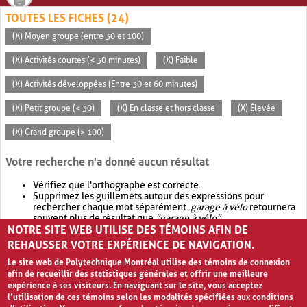
TOUTES LES FICHES (24)
(X) Moyen groupe (entre 30 et 100)
(X) Activités courtes (< 30 minutes)
(X) Faible
(X) Activités développées (Entre 30 et 60 minutes)
(X) Petit groupe (< 30)
(X) En classe et hors classe
(X) Élevée
(X) Grand groupe (> 100)
Votre recherche n'a donné aucun résultat
Vérifiez que l'orthographe est correcte.
Supprimez les guillemets autour des expressions pour
rechercher chaque mot séparément.
garage à vélo
retournera
souvent plus de résultat que
"garage à vélo"
.
NOTRE SITE WEB UTILISE DES TÉMOINS AFIN DE
Envisagez d'élargir votre recherche avec
OR
.
garage OR vélo
retournera souvent plus de résultat que
garage à vélo
.
REHAUSSER VOTRE EXPÉRIENCE DE NAVIGATION.
Le site web de Polytechnique Montréal utilise des témoins de connexion
afin de recueillir des statistiques générales et offrir une meilleure
expérience à ses visiteurs. En naviguant sur le site, vous acceptez
l’utilisation de ces témoins selon les modalités spécifiées aux conditions