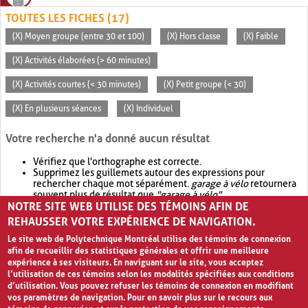
TOUTES LES FICHES (17)
(X) Moyen groupe (entre 30 et 100)
(X) Hors classe
(X) Faible
(X) Activités élaborées (> 60 minutes)
(X) Activités courtes (< 30 minutes)
(X) Petit groupe (< 30)
(X) En plusieurs séances
(X) Individuel
Votre recherche n'a donné aucun résultat
Vérifiez que l'orthographe est correcte.
Supprimez les guillemets autour des expressions pour
rechercher chaque mot séparément.
garage à vélo
retournera
souvent plus de résultat que
"garage à vélo"
.
NOTRE SITE WEB UTILISE DES TÉMOINS AFIN DE
Envisagez d'élargir votre recherche avec
OR
.
garage OR vélo
retournera souvent plus de résultat que
garage à vélo
.
REHAUSSER VOTRE EXPÉRIENCE DE NAVIGATION.
Le site web de Polytechnique Montréal utilise des témoins de connexion
afin de recueillir des statistiques générales et offrir une meilleure
expérience à ses visiteurs. En naviguant sur le site, vous acceptez
l’utilisation de ces témoins selon les modalités spécifiées aux conditions
d’utilisation. Vous pouvez refuser les témoins de connexion en modifiant
vos paramètres de navigation. Pour en savoir plus sur le recours aux