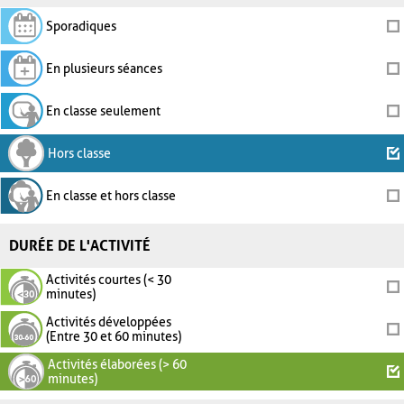
Sporadiques
En plusieurs séances
En classe seulement
Hors classe
En classe et hors classe
DURÉE DE L'ACTIVITÉ
Activités courtes (< 30
minutes)
Activités développées
(Entre 30 et 60 minutes)
Activités élaborées (> 60
minutes)