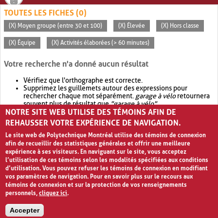
TOUTES LES FICHES (0)
(X) Moyen groupe (entre 30 et 100)
(X) Élevée
(X) Hors classe
(X) Équipe
(X) Activités élaborées (> 60 minutes)
Votre recherche n'a donné aucun résultat
Vérifiez que l'orthographe est correcte.
Supprimez les guillemets autour des expressions pour
rechercher chaque mot séparément.
garage à vélo
retournera
souvent plus de résultat que
"garage à vélo"
.
NOTRE SITE WEB UTILISE DES TÉMOINS AFIN DE
Envisagez d'élargir votre recherche avec
OR
.
garage OR vélo
retournera souvent plus de résultat que
garage à vélo
.
REHAUSSER VOTRE EXPÉRIENCE DE NAVIGATION.
Le site web de Polytechnique Montréal utilise des témoins de connexion
afin de recueillir des statistiques générales et offrir une meilleure
expérience à ses visiteurs. En naviguant sur le site, vous acceptez
l’utilisation de ces témoins selon les modalités spécifiées aux conditions
d’utilisation. Vous pouvez refuser les témoins de connexion en modifiant
vos paramètres de navigation. Pour en savoir plus sur le recours aux
témoins de connexion et sur la protection de vos renseignements
personnels,
cliquez ici
.
Avis de confidentialité et conditions d’utilisation
Accepter