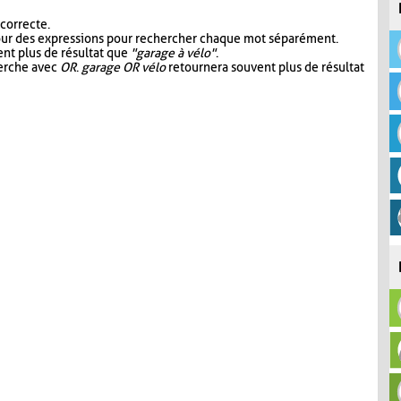
 correcte.
our des expressions pour rechercher chaque mot séparément.
nt plus de résultat que
"garage à vélo"
.
herche avec
OR
.
garage OR vélo
retournera souvent plus de résultat