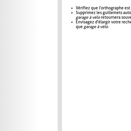
Vérifiez que l'orthographe est
Supprimez les guillemets aut
garage à vélo
retournera souve
Envisagez d'élargir votre rec
que
garage à vélo
.