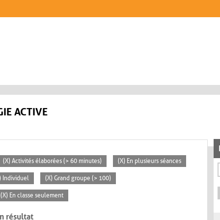
IE ACTIVE
(X) Activités élaborées (> 60 minutes)
(X) En plusieurs séances
) Individuel
(X) Grand groupe (> 100)
(X) En classe seulement
n résultat