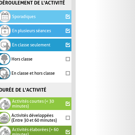
DÉROULEMENT DE L'ACTIVITÉ
Sporadiques
En plusieurs séances
En classe seulement
Hors classe
En classe et hors classe
DURÉE DE L'ACTIVITÉ
Activités courtes (< 30
minutes)
Activités développées
(Entre 30 et 60 minutes)
Activités élaborées (> 60
minutes)