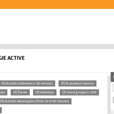
IE ACTIVE
(X) Activités élaborées (> 60 minutes)
(X) En plusieurs séances
ques
(X) Élevée
(X) Individuel
(X) Grand groupe (> 100)
(X) Activités développées (Entre 30 et 60 minutes)