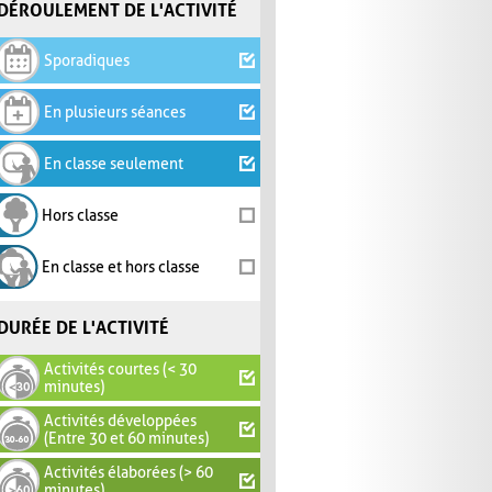
DÉROULEMENT DE L'ACTIVITÉ
Sporadiques
En plusieurs séances
En classe seulement
Hors classe
En classe et hors classe
DURÉE DE L'ACTIVITÉ
Activités courtes (< 30
minutes)
Activités développées
(Entre 30 et 60 minutes)
Activités élaborées (> 60
minutes)