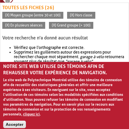
TOUTES LES FICHES (26)
(X) Moyen groupe (entre 30 et 100)
(X) Hors classe
(X) En plusieurs séances
(X) Grand groupe (> 100)
Votre recherche n'a donné aucun résultat
Vérifiez que l'orthographe est correcte.
Supprimez les guillemets autour des expressions pour
rechercher chaque mot séparément.
garage à vélo
retournera
souvent plus de résultat que
"garage à vélo"
.
NOTRE SITE WEB UTILISE DES TÉMOINS AFIN DE
Envisagez d'élargir votre recherche avec
OR
.
garage OR vélo
retournera souvent plus de résultat que
garage à vélo
.
REHAUSSER VOTRE EXPÉRIENCE DE NAVIGATION.
Le site web de Polytechnique Montréal utilise des témoins de connexion
afin de recueillir des statistiques générales et offrir une meilleure
expérience à ses visiteurs. En naviguant sur le site, vous acceptez
l’utilisation de ces témoins selon les modalités spécifiées aux conditions
d’utilisation. Vous pouvez refuser les témoins de connexion en modifiant
vos paramètres de navigation. Pour en savoir plus sur le recours aux
témoins de connexion et sur la protection de vos renseignements
personnels,
cliquez ici
.
Avis de confidentialité et conditions d’utilisation
Accepter