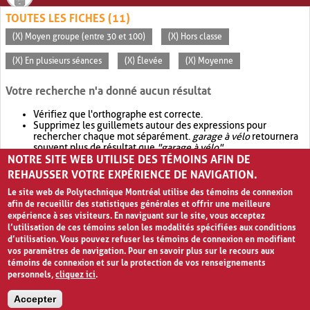
TOUTES LES FICHES (11)
(X) Moyen groupe (entre 30 et 100)
(X) Hors classe
(X) En plusieurs séances
(X) Élevée
(X) Moyenne
Votre recherche n'a donné aucun résultat
Vérifiez que l'orthographe est correcte.
Supprimez les guillemets autour des expressions pour
rechercher chaque mot séparément.
garage à vélo
retournera
souvent plus de résultat que
"garage à vélo"
.
NOTRE SITE WEB UTILISE DES TÉMOINS AFIN DE
Envisagez d'élargir votre recherche avec
OR
.
garage OR vélo
retournera souvent plus de résultat que
garage à vélo
.
REHAUSSER VOTRE EXPÉRIENCE DE NAVIGATION.
Le site web de Polytechnique Montréal utilise des témoins de connexion
afin de recueillir des statistiques générales et offrir une meilleure
expérience à ses visiteurs. En naviguant sur le site, vous acceptez
l’utilisation de ces témoins selon les modalités spécifiées aux conditions
d’utilisation. Vous pouvez refuser les témoins de connexion en modifiant
vos paramètres de navigation. Pour en savoir plus sur le recours aux
témoins de connexion et sur la protection de vos renseignements
personnels,
cliquez ici
.
Avis de confidentialité et conditions d’utilisation
Accepter