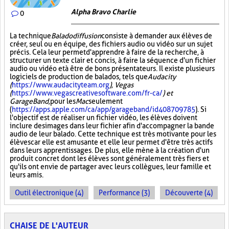
Alpha Bravo Charlie
0
La technique
Baladodiffusion
consiste à demander aux élèves de
créer, seul ou en équipe, des fichiers audio ou vidéo sur un sujet
précis. Cela leur permet d'apprendre à faire de la recherche, à
structurer un texte clair et concis, à faire la séquence d'un fichier
audio ou vidéo et à être de bons présentateurs. Il existe plusieurs
logiciels de production de balados, tels que
Audacity
(
https://www.audacityteam.org
), Vegas
(
https://www.vegascreativesoftware.com/fr-ca/
) et
GarageBand,
pour les
Mac
seulement
(
https://apps.apple.com/ca/app/garageband/id408709785
). Si
l'objectif est de réaliser un fichier vidéo, les élèves doivent
inclure des images dans leur fichier afin d'accompagner la bande
audio de leur balado. Cette technique est très motivante pour les
élèves car elle est amusante et elle leur permet d'être très actifs
dans leurs apprentissages. De plus, elle mène à la création d'un
produit concret dont les élèves sont généralement très fiers et
qu'ils ont envie de partager avec leurs collègues, leur famille et
leurs amis.
Outil électronique (4)
Performance (3)
Découverte (4)
CHAISE DE L'AUTEUR