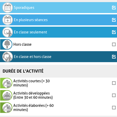
Sporadiques
En plusieurs séances
En classe seulement
Hors classe
En classe et hors classe
DURÉE DE L'ACTIVITÉ
Activités courtes (< 30
minutes)
Activités développées
(Entre 30 et 60 minutes)
Activités élaborées (> 60
minutes)