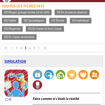
TOUTES LES FICHES (97)
(X) Moyen groupe (entre 30 et 100)
(X) En plusieurs séances
(X) Faible
(X) Sporadiques
(X) Élevée
(X) Individuel
(X) Moyenne
(X) En classe et hors classe
(X) En classe seulement
PAGES
«
‹
1
2
3
4
5
›
»
SIMULATION
Faire comme si c'était la réalité
0