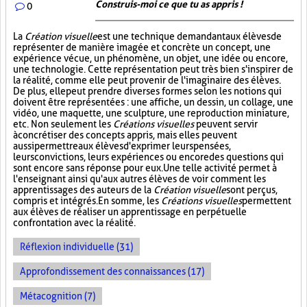
Construis-moi ce que tu as appris !
0
La
Création visuelle
est une technique demandant aux élèves de
représenter de manière imagée et concrète un concept, une
expérience vécue, un phénomène, un objet, une idée ou encore,
une technologie. Cette représentation peut très bien s'inspirer de
la réalité, comme elle peut provenir de l'imaginaire des élèves.
De plus, elle peut prendre diverses formes selon les notions qui
doivent être représentées : une affiche, un dessin, un collage, une
vidéo, une maquette, une sculpture, une reproduction miniature,
etc. Non seulement les
Créations visuelles
peuvent servir
à concrétiser des concepts appris, mais elles peuvent
aussi permettre aux élèves d'exprimer leurs pensées,
leurs convictions, leurs expériences ou encore des questions qui
sont encore sans réponse pour eux. Une telle activité permet à
l'enseignant ainsi qu'aux autres élèves de voir comment les
apprentissages des auteurs de la
Création visuelle
sont perçus,
compris et intégrés. En somme, les
Créations visuelles
permettent
aux élèves de réaliser un apprentissage en perpétuelle
confrontation avec la réalité.
Réflexion individuelle (31)
Approfondissement des connaissances (17)
Métacognition (7)