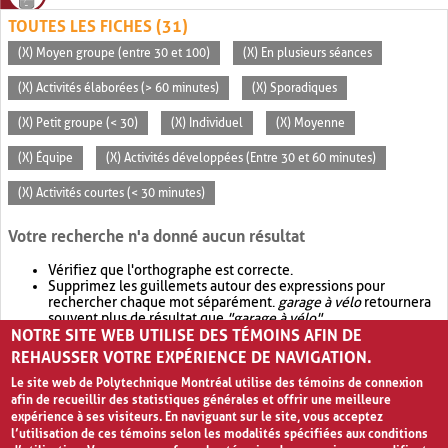
TOUTES LES FICHES (31)
(X) Moyen groupe (entre 30 et 100)
(X) En plusieurs séances
(X) Activités élaborées (> 60 minutes)
(X) Sporadiques
(X) Petit groupe (< 30)
(X) Individuel
(X) Moyenne
(X) Équipe
(X) Activités développées (Entre 30 et 60 minutes)
(X) Activités courtes (< 30 minutes)
Votre recherche n'a donné aucun résultat
Vérifiez que l'orthographe est correcte.
Supprimez les guillemets autour des expressions pour
rechercher chaque mot séparément.
garage à vélo
retournera
souvent plus de résultat que
"garage à vélo"
.
NOTRE SITE WEB UTILISE DES TÉMOINS AFIN DE
Envisagez d'élargir votre recherche avec
OR
.
garage OR vélo
retournera souvent plus de résultat que
garage à vélo
.
REHAUSSER VOTRE EXPÉRIENCE DE NAVIGATION.
Le site web de Polytechnique Montréal utilise des témoins de connexion
afin de recueillir des statistiques générales et offrir une meilleure
expérience à ses visiteurs. En naviguant sur le site, vous acceptez
l’utilisation de ces témoins selon les modalités spécifiées aux conditions