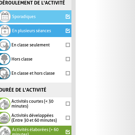
DÉROULEMENT DE L'ACTIVITÉ
Sporadiques
En plusieurs séances
En classe seulement
Hors classe
En classe et hors classe
DURÉE DE L'ACTIVITÉ
Activités courtes (< 30
minutes)
Activités développées
(Entre 30 et 60 minutes)
Activités élaborées (> 60
minutes)