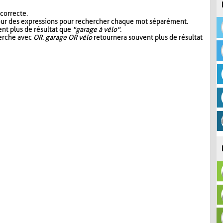
 correcte.
our des expressions pour rechercher chaque mot séparément.
nt plus de résultat que
"garage à vélo"
.
herche avec
OR
.
garage OR vélo
retournera souvent plus de résultat