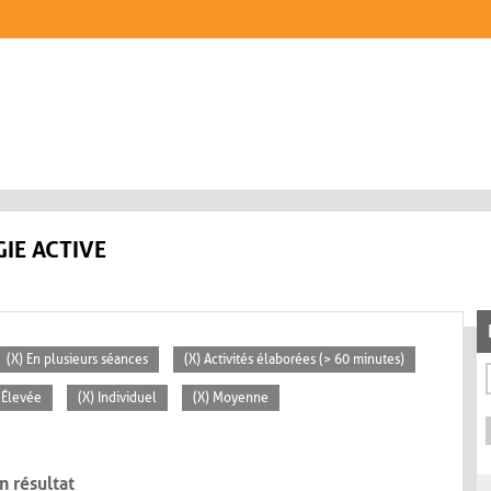
IE ACTIVE
(X) En plusieurs séances
(X) Activités élaborées (> 60 minutes)
 Élevée
(X) Individuel
(X) Moyenne
n résultat