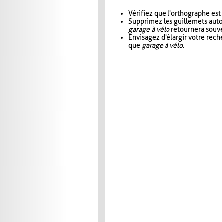
Vérifiez que l'orthographe est
Supprimez les guillemets aut
garage à vélo
retournera souve
Envisagez d'élargir votre rec
que
garage à vélo
.