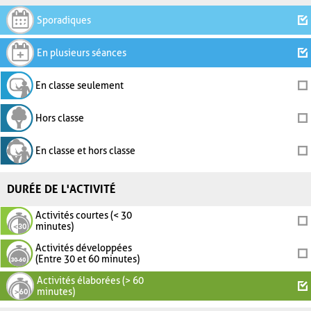
Sporadiques
En plusieurs séances
En classe seulement
Hors classe
En classe et hors classe
DURÉE DE L'ACTIVITÉ
Activités courtes (< 30
minutes)
Activités développées
(Entre 30 et 60 minutes)
Activités élaborées (> 60
minutes)