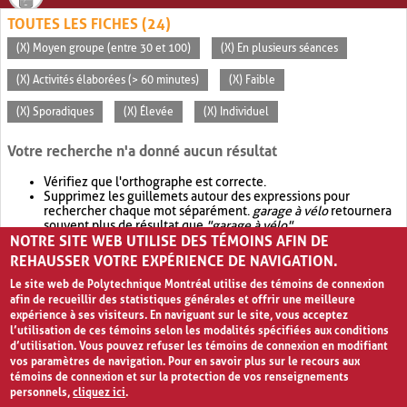
TOUTES LES FICHES (24)
(X) Moyen groupe (entre 30 et 100)
(X) En plusieurs séances
(X) Activités élaborées (> 60 minutes)
(X) Faible
(X) Sporadiques
(X) Élevée
(X) Individuel
Votre recherche n'a donné aucun résultat
Vérifiez que l'orthographe est correcte.
Supprimez les guillemets autour des expressions pour
rechercher chaque mot séparément.
garage à vélo
retournera
souvent plus de résultat que
"garage à vélo"
.
NOTRE SITE WEB UTILISE DES TÉMOINS AFIN DE
Envisagez d'élargir votre recherche avec
OR
.
garage OR vélo
retournera souvent plus de résultat que
garage à vélo
.
REHAUSSER VOTRE EXPÉRIENCE DE NAVIGATION.
Le site web de Polytechnique Montréal utilise des témoins de connexion
afin de recueillir des statistiques générales et offrir une meilleure
expérience à ses visiteurs. En naviguant sur le site, vous acceptez
l’utilisation de ces témoins selon les modalités spécifiées aux conditions
d’utilisation. Vous pouvez refuser les témoins de connexion en modifiant
vos paramètres de navigation. Pour en savoir plus sur le recours aux
témoins de connexion et sur la protection de vos renseignements
personnels,
cliquez ici
.
Avis de confidentialité et conditions d’utilisation