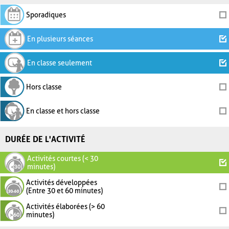
Sporadiques
En plusieurs séances
En classe seulement
Hors classe
En classe et hors classe
DURÉE DE L'ACTIVITÉ
Activités courtes (< 30
minutes)
Activités développées
(Entre 30 et 60 minutes)
Activités élaborées (> 60
minutes)