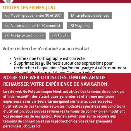
TOUTES LES FICHES (18)
(X) Moyen groupe (entre 30 et 100)
(X) En plusieurs séances
(X) Activités courtes (< 30 minutes)
(X) Moyenne
(X) En classe seulement
(X) Élevée
Votre recherche n'a donné aucun résultat
Vérifiez que l'orthographe est correcte.
Supprimez les guillemets autour des expressions pour
rechercher chaque mot séparément.
garage à vélo
retournera
souvent plus de résultat que
"garage à vélo"
.
NOTRE SITE WEB UTILISE DES TÉMOINS AFIN DE
Envisagez d'élargir votre recherche avec
OR
.
garage OR vélo
retournera souvent plus de résultat que
garage à vélo
.
REHAUSSER VOTRE EXPÉRIENCE DE NAVIGATION.
Le site web de Polytechnique Montréal utilise des témoins de connexion
afin de recueillir des statistiques générales et offrir une meilleure
expérience à ses visiteurs. En naviguant sur le site, vous acceptez
l’utilisation de ces témoins selon les modalités spécifiées aux conditions
d’utilisation. Vous pouvez refuser les témoins de connexion en modifiant
vos paramètres de navigation. Pour en savoir plus sur le recours aux
témoins de connexion et sur la protection de vos renseignements
personnels,
cliquez ici
.
Avis de confidentialité et conditions d’utilisation