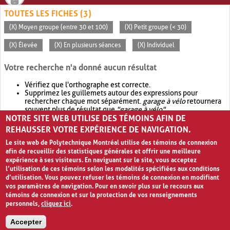
TOUTES LES FICHES (3)
(X) Moyen groupe (entre 30 et 100)
(X) Petit groupe (< 30)
(X) Élevée
(X) En plusieurs séances
(X) Individuel
Votre recherche n'a donné aucun résultat
Vérifiez que l'orthographe est correcte.
Supprimez les guillemets autour des expressions pour
rechercher chaque mot séparément.
garage à vélo
retournera
souvent plus de résultat que
"garage à vélo"
.
NOTRE SITE WEB UTILISE DES TÉMOINS AFIN DE
Envisagez d'élargir votre recherche avec
OR
.
garage OR vélo
retournera souvent plus de résultat que
garage à vélo
.
REHAUSSER VOTRE EXPÉRIENCE DE NAVIGATION.
Le site web de Polytechnique Montréal utilise des témoins de connexion
afin de recueillir des statistiques générales et offrir une meilleure
expérience à ses visiteurs. En naviguant sur le site, vous acceptez
l’utilisation de ces témoins selon les modalités spécifiées aux conditions
d’utilisation. Vous pouvez refuser les témoins de connexion en modifiant
vos paramètres de navigation. Pour en savoir plus sur le recours aux
témoins de connexion et sur la protection de vos renseignements
personnels,
cliquez ici
.
Avis de confidentialité et conditions d’utilisation
Accepter