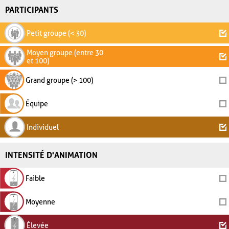
PARTICIPANTS
Petit groupe (< 30)
Moyen groupe (entre 30
et 100)
Grand groupe (> 100)
Équipe
Individuel
INTENSITÉ D'ANIMATION
Faible
Moyenne
Élevée