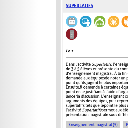
SUPERLATIFS
Le +
Dans l'activité
Superlatifs
, l’ensei
de 3 à 5 élèves et présente du con
d’enseignement magistral. À la fin d
demande aux équipes de noter un pr
point qu’ils jugent le plus importan
Ensuite, il demande à certaines éq
point en le justifiant à l’aide d’ar
lancer la discussion. L’enseignant 
arguments des équipes, puis repre
superlatifs tels que le point le plu
l'activité
Superlatifs
permet aux élè
présentation magistrale sous différ
Enseignement magistral (5)
P