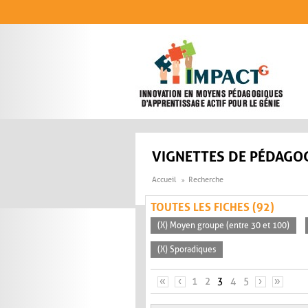
Aller au contenu principal
VIGNETTES DE PÉDAGOG
Accueil
Recherche
TOUTES LES FICHES (92)
(X) Moyen groupe (entre 30 et 100)
(X) Sporadiques
PAGES
«
‹
1
2
3
4
5
›
»