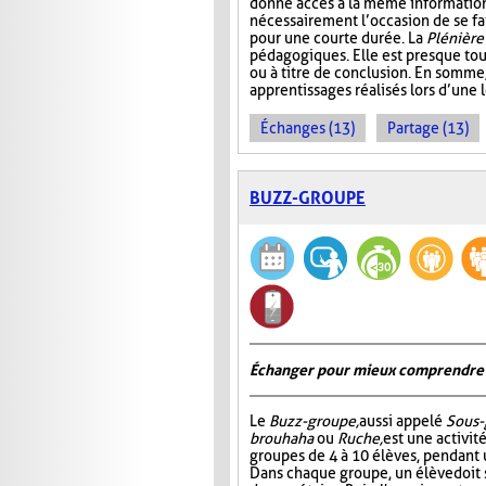
donne accès à la même information. 
nécessairement l’occasion de se fair
pour une courte durée. La
Plénière
pédagogiques. Elle est presque tou
ou à titre de conclusion. En somme
apprentissages réalisés lors d’une 
Échanges (13)
Partage (13)
BUZZ-GROUPE
Échanger pour mieux comprendre
Le
Buzz-groupe,
aussi appelé
Sous-
brouhaha
ou
Ruche,
est une activit
groupes de 4 à 10 élèves, pendant 
Dans chaque groupe, un élève doit s