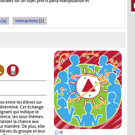
rales sur un sujet précis par la manipulation et
 (4)
Interactions (2)
os entre les élèves sur
déterminé. Cet échange
eignant qui indique le
érence, les sous-thèmes.
laisser la chance aux
eur manière. De plus, elle
 élèves du groupe et leur
0