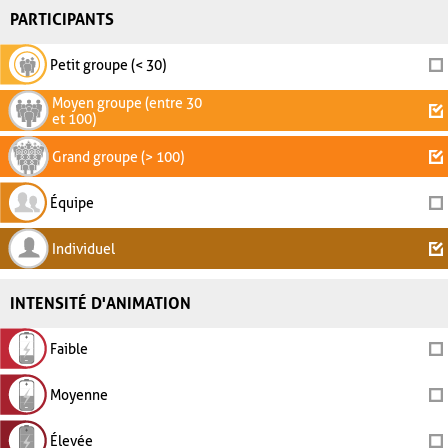
PARTICIPANTS
Petit groupe (< 30)
Moyen groupe (entre 30
et 100)
Grand groupe (> 100)
Équipe
Individuel
INTENSITÉ D'ANIMATION
Faible
Moyenne
Élevée