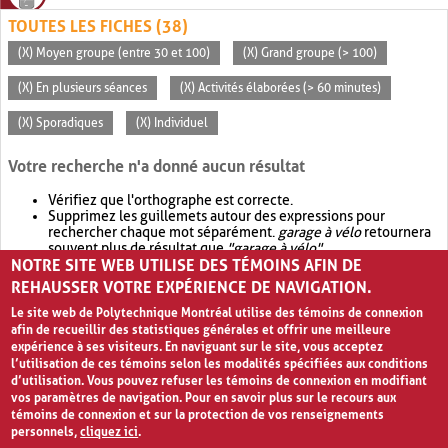
TOUTES LES FICHES (38)
(X) Moyen groupe (entre 30 et 100)
(X) Grand groupe (> 100)
(X) En plusieurs séances
(X) Activités élaborées (> 60 minutes)
(X) Sporadiques
(X) Individuel
Votre recherche n'a donné aucun résultat
Vérifiez que l'orthographe est correcte.
Supprimez les guillemets autour des expressions pour
rechercher chaque mot séparément.
garage à vélo
retournera
souvent plus de résultat que
"garage à vélo"
.
NOTRE SITE WEB UTILISE DES TÉMOINS AFIN DE
Envisagez d'élargir votre recherche avec
OR
.
garage OR vélo
retournera souvent plus de résultat que
garage à vélo
.
REHAUSSER VOTRE EXPÉRIENCE DE NAVIGATION.
Le site web de Polytechnique Montréal utilise des témoins de connexion
afin de recueillir des statistiques générales et offrir une meilleure
expérience à ses visiteurs. En naviguant sur le site, vous acceptez
l’utilisation de ces témoins selon les modalités spécifiées aux conditions
d’utilisation. Vous pouvez refuser les témoins de connexion en modifiant
vos paramètres de navigation. Pour en savoir plus sur le recours aux
témoins de connexion et sur la protection de vos renseignements
personnels,
cliquez ici
.
Avis de confidentialité et conditions d’utilisation