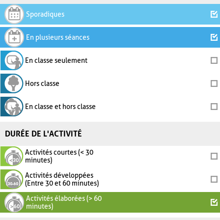
Sporadiques
En plusieurs séances
En classe seulement
Hors classe
En classe et hors classe
DURÉE DE L'ACTIVITÉ
Activités courtes (< 30
minutes)
Activités développées
(Entre 30 et 60 minutes)
Activités élaborées (> 60
minutes)