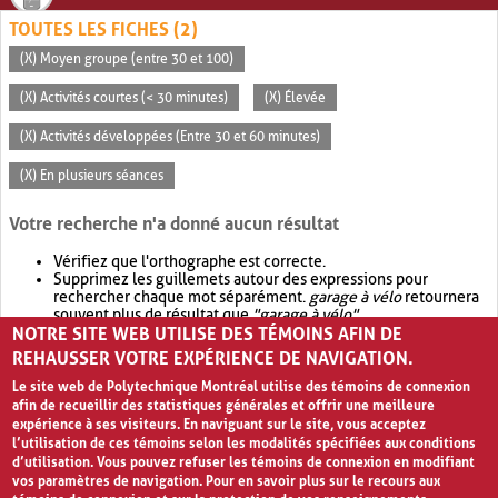
TOUTES LES FICHES (2)
(X) Moyen groupe (entre 30 et 100)
(X) Activités courtes (< 30 minutes)
(X) Élevée
(X) Activités développées (Entre 30 et 60 minutes)
(X) En plusieurs séances
Votre recherche n'a donné aucun résultat
Vérifiez que l'orthographe est correcte.
Supprimez les guillemets autour des expressions pour
rechercher chaque mot séparément.
garage à vélo
retournera
souvent plus de résultat que
"garage à vélo"
.
NOTRE SITE WEB UTILISE DES TÉMOINS AFIN DE
Envisagez d'élargir votre recherche avec
OR
.
garage OR vélo
retournera souvent plus de résultat que
garage à vélo
.
REHAUSSER VOTRE EXPÉRIENCE DE NAVIGATION.
Le site web de Polytechnique Montréal utilise des témoins de connexion
afin de recueillir des statistiques générales et offrir une meilleure
expérience à ses visiteurs. En naviguant sur le site, vous acceptez
l’utilisation de ces témoins selon les modalités spécifiées aux conditions
d’utilisation. Vous pouvez refuser les témoins de connexion en modifiant
vos paramètres de navigation. Pour en savoir plus sur le recours aux