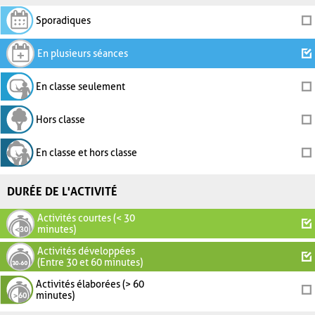
Sporadiques
En plusieurs séances
En classe seulement
Hors classe
En classe et hors classe
DURÉE DE L'ACTIVITÉ
Activités courtes (< 30
minutes)
Activités développées
(Entre 30 et 60 minutes)
Activités élaborées (> 60
minutes)