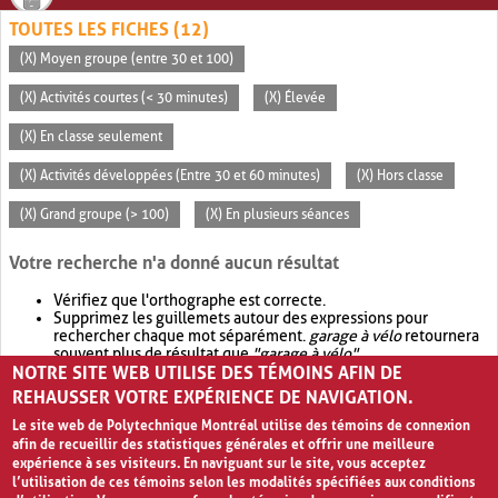
TOUTES LES FICHES (12)
(X) Moyen groupe (entre 30 et 100)
(X) Activités courtes (< 30 minutes)
(X) Élevée
(X) En classe seulement
(X) Activités développées (Entre 30 et 60 minutes)
(X) Hors classe
(X) Grand groupe (> 100)
(X) En plusieurs séances
Votre recherche n'a donné aucun résultat
Vérifiez que l'orthographe est correcte.
Supprimez les guillemets autour des expressions pour
rechercher chaque mot séparément.
garage à vélo
retournera
souvent plus de résultat que
"garage à vélo"
.
NOTRE SITE WEB UTILISE DES TÉMOINS AFIN DE
Envisagez d'élargir votre recherche avec
OR
.
garage OR vélo
retournera souvent plus de résultat que
garage à vélo
.
REHAUSSER VOTRE EXPÉRIENCE DE NAVIGATION.
Le site web de Polytechnique Montréal utilise des témoins de connexion
afin de recueillir des statistiques générales et offrir une meilleure
expérience à ses visiteurs. En naviguant sur le site, vous acceptez
l’utilisation de ces témoins selon les modalités spécifiées aux conditions