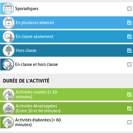
Sporadiques
En plusieurs séances
En classe seulement
Hors classe
En classe et hors classe
DURÉE DE L'ACTIVITÉ
Activités courtes (< 30
minutes)
Activités développées
(Entre 30 et 60 minutes)
Activités élaborées (> 60
minutes)