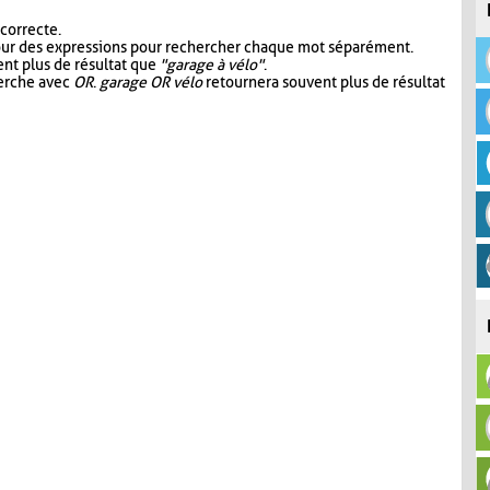
 correcte.
our des expressions pour rechercher chaque mot séparément.
nt plus de résultat que
"garage à vélo"
.
herche avec
OR
.
garage OR vélo
retournera souvent plus de résultat