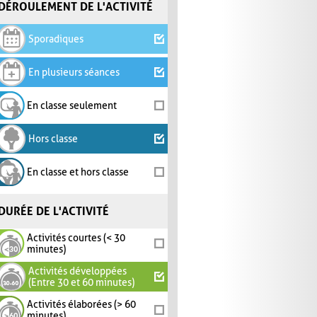
DÉROULEMENT DE L'ACTIVITÉ
Sporadiques
En plusieurs séances
En classe seulement
Hors classe
En classe et hors classe
DURÉE DE L'ACTIVITÉ
Activités courtes (< 30
minutes)
Activités développées
(Entre 30 et 60 minutes)
Activités élaborées (> 60
minutes)