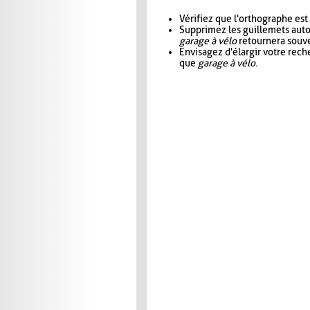
Vérifiez que l'orthographe est
Supprimez les guillemets aut
garage à vélo
retournera souve
Envisagez d'élargir votre rec
que
garage à vélo
.