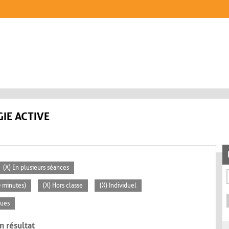
IE ACTIVE
(X) En plusieurs séances
0 minutes)
(X) Hors classe
(X) Individuel
ques
n résultat