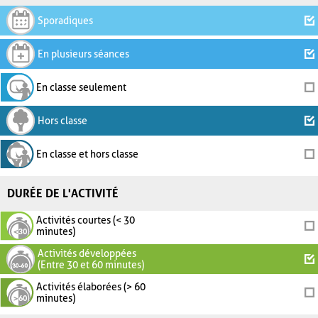
Sporadiques
En plusieurs séances
En classe seulement
Hors classe
En classe et hors classe
DURÉE DE L'ACTIVITÉ
Activités courtes (< 30
minutes)
Activités développées
(Entre 30 et 60 minutes)
Activités élaborées (> 60
minutes)