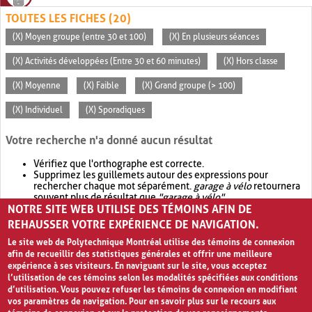
TOUTES LES FICHES (20)
(X) Moyen groupe (entre 30 et 100)
(X) En plusieurs séances
(X) Activités développées (Entre 30 et 60 minutes)
(X) Hors classe
(X) Moyenne
(X) Faible
(X) Grand groupe (> 100)
(X) Individuel
(X) Sporadiques
Votre recherche n'a donné aucun résultat
Vérifiez que l'orthographe est correcte.
Supprimez les guillemets autour des expressions pour
rechercher chaque mot séparément.
garage à vélo
retournera
souvent plus de résultat que
"garage à vélo"
.
NOTRE SITE WEB UTILISE DES TÉMOINS AFIN DE
Envisagez d'élargir votre recherche avec
OR
.
garage OR vélo
retournera souvent plus de résultat que
garage à vélo
.
REHAUSSER VOTRE EXPÉRIENCE DE NAVIGATION.
Le site web de Polytechnique Montréal utilise des témoins de connexion
afin de recueillir des statistiques générales et offrir une meilleure
expérience à ses visiteurs. En naviguant sur le site, vous acceptez
l’utilisation de ces témoins selon les modalités spécifiées aux conditions
d’utilisation. Vous pouvez refuser les témoins de connexion en modifiant
vos paramètres de navigation. Pour en savoir plus sur le recours aux