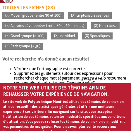
TOUTES LES FICHES (28)
(X) Moyen groupe (entre 30 et 100)
(X) En plusieurs séances
(X) Activités développées (Entre 30 et 60 minutes)
(X) Hors classe
(X) Grand groupe (> 100)
(X) Individuel
(X) Sporadiques
(X) Petit groupe (< 30)
Votre recherche n'a donné aucun résultat
Vérifiez que l'orthographe est correcte.
Supprimez les guillemets autour des expressions pour
rechercher chaque mot séparément.
garage à vélo
retournera
souvent plus de résultat que
"garage à vélo"
.
NOTRE SITE WEB UTILISE DES TÉMOINS AFIN DE
Envisagez d'élargir votre recherche avec
OR
.
garage OR vélo
retournera souvent plus de résultat que
garage à vélo
.
REHAUSSER VOTRE EXPÉRIENCE DE NAVIGATION.
Le site web de Polytechnique Montréal utilise des témoins de connexion
afin de recueillir des statistiques générales et offrir une meilleure
expérience à ses visiteurs. En naviguant sur le site, vous acceptez
l’utilisation de ces témoins selon les modalités spécifiées aux conditions
d’utilisation. Vous pouvez refuser les témoins de connexion en modifiant
vos paramètres de navigation. Pour en savoir plus sur le recours aux