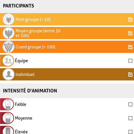
PARTICIPANTS
Petit groupe (< 30)
Moyen groupe (entre 30
et 100)
Grand groupe (> 100)
Équipe
Individuel
INTENSITÉ D'ANIMATION
Faible
Moyenne
Élevée