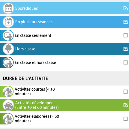
Sporadiques
En plusieurs séances
En classe seulement
Hors classe
En classe et hors classe
DURÉE DE L'ACTIVITÉ
Activités courtes (< 30
minutes)
Activités développées
(Entre 30 et 60 minutes)
Activités élaborées (> 60
minutes)