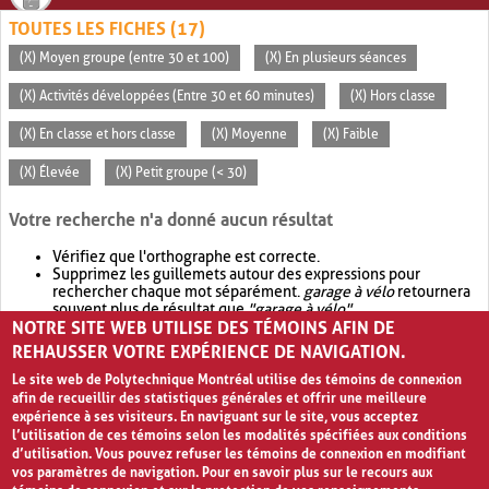
TOUTES LES FICHES (17)
(X) Moyen groupe (entre 30 et 100)
(X) En plusieurs séances
(X) Activités développées (Entre 30 et 60 minutes)
(X) Hors classe
(X) En classe et hors classe
(X) Moyenne
(X) Faible
(X) Élevée
(X) Petit groupe (< 30)
Votre recherche n'a donné aucun résultat
Vérifiez que l'orthographe est correcte.
Supprimez les guillemets autour des expressions pour
rechercher chaque mot séparément.
garage à vélo
retournera
souvent plus de résultat que
"garage à vélo"
.
NOTRE SITE WEB UTILISE DES TÉMOINS AFIN DE
Envisagez d'élargir votre recherche avec
OR
.
garage OR vélo
retournera souvent plus de résultat que
garage à vélo
.
REHAUSSER VOTRE EXPÉRIENCE DE NAVIGATION.
Le site web de Polytechnique Montréal utilise des témoins de connexion
afin de recueillir des statistiques générales et offrir une meilleure
expérience à ses visiteurs. En naviguant sur le site, vous acceptez
l’utilisation de ces témoins selon les modalités spécifiées aux conditions
d’utilisation. Vous pouvez refuser les témoins de connexion en modifiant
vos paramètres de navigation. Pour en savoir plus sur le recours aux