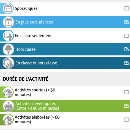
Sporadiques
En plusieurs séances
En classe seulement
Hors classe
En classe et hors classe
DURÉE DE L'ACTIVITÉ
Activités courtes (< 30
minutes)
Activités développées
(Entre 30 et 60 minutes)
Activités élaborées (> 60
minutes)