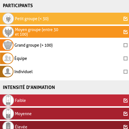
PARTICIPANTS
Petit groupe (< 30)
Moyen groupe (entre 30
et 100)
Grand groupe (> 100)
Équipe
Individuel
INTENSITÉ D'ANIMATION
Faible
Moyenne
Élevée