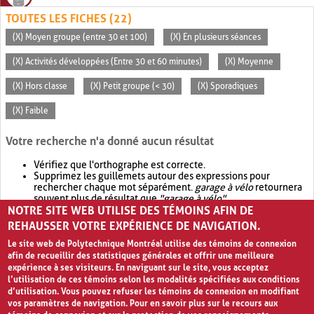
TOUTES LES FICHES (22)
(X) Moyen groupe (entre 30 et 100)
(X) En plusieurs séances
(X) Activités développées (Entre 30 et 60 minutes)
(X) Moyenne
(X) Hors classe
(X) Petit groupe (< 30)
(X) Sporadiques
(X) Faible
Votre recherche n'a donné aucun résultat
Vérifiez que l'orthographe est correcte.
Supprimez les guillemets autour des expressions pour
rechercher chaque mot séparément.
garage à vélo
retournera
souvent plus de résultat que
"garage à vélo"
.
NOTRE SITE WEB UTILISE DES TÉMOINS AFIN DE
Envisagez d'élargir votre recherche avec
OR
.
garage OR vélo
retournera souvent plus de résultat que
garage à vélo
.
REHAUSSER VOTRE EXPÉRIENCE DE NAVIGATION.
Le site web de Polytechnique Montréal utilise des témoins de connexion
afin de recueillir des statistiques générales et offrir une meilleure
expérience à ses visiteurs. En naviguant sur le site, vous acceptez
l’utilisation de ces témoins selon les modalités spécifiées aux conditions
d’utilisation. Vous pouvez refuser les témoins de connexion en modifiant
vos paramètres de navigation. Pour en savoir plus sur le recours aux