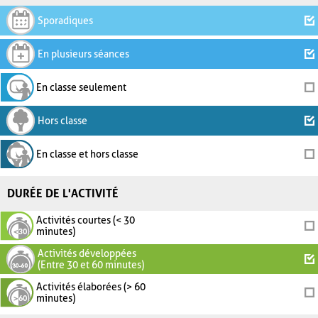
Sporadiques
En plusieurs séances
En classe seulement
Hors classe
En classe et hors classe
DURÉE DE L'ACTIVITÉ
Activités courtes (< 30
minutes)
Activités développées
(Entre 30 et 60 minutes)
Activités élaborées (> 60
minutes)