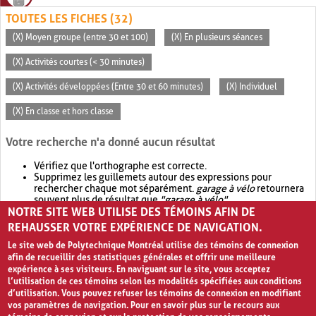
TOUTES LES FICHES (32)
(X) Moyen groupe (entre 30 et 100)
(X) En plusieurs séances
(X) Activités courtes (< 30 minutes)
(X) Activités développées (Entre 30 et 60 minutes)
(X) Individuel
(X) En classe et hors classe
Votre recherche n'a donné aucun résultat
Vérifiez que l'orthographe est correcte.
Supprimez les guillemets autour des expressions pour
rechercher chaque mot séparément.
garage à vélo
retournera
souvent plus de résultat que
"garage à vélo"
.
NOTRE SITE WEB UTILISE DES TÉMOINS AFIN DE
Envisagez d'élargir votre recherche avec
OR
.
garage OR vélo
retournera souvent plus de résultat que
garage à vélo
.
REHAUSSER VOTRE EXPÉRIENCE DE NAVIGATION.
Le site web de Polytechnique Montréal utilise des témoins de connexion
afin de recueillir des statistiques générales et offrir une meilleure
expérience à ses visiteurs. En naviguant sur le site, vous acceptez
l’utilisation de ces témoins selon les modalités spécifiées aux conditions
d’utilisation. Vous pouvez refuser les témoins de connexion en modifiant
vos paramètres de navigation. Pour en savoir plus sur le recours aux