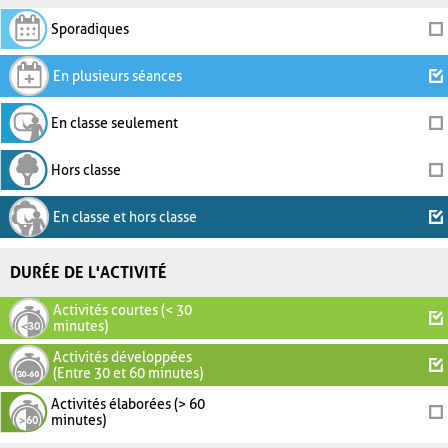
Sporadiques
En plusieurs séances
En classe seulement
Hors classe
En classe et hors classe
DURÉE DE L'ACTIVITÉ
Activités courtes (< 30
minutes)
Activités développées
(Entre 30 et 60 minutes)
Activités élaborées (> 60
minutes)