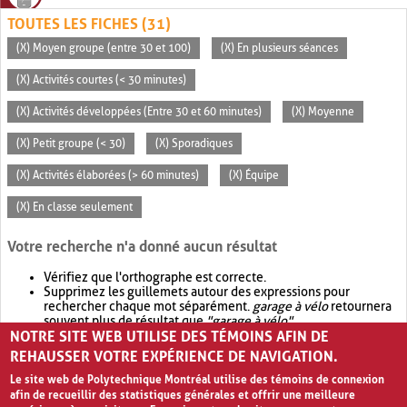
TOUTES LES FICHES (31)
(X) Moyen groupe (entre 30 et 100)
(X) En plusieurs séances
(X) Activités courtes (< 30 minutes)
(X) Activités développées (Entre 30 et 60 minutes)
(X) Moyenne
(X) Petit groupe (< 30)
(X) Sporadiques
(X) Activités élaborées (> 60 minutes)
(X) Équipe
(X) En classe seulement
Votre recherche n'a donné aucun résultat
Vérifiez que l'orthographe est correcte.
Supprimez les guillemets autour des expressions pour
rechercher chaque mot séparément.
garage à vélo
retournera
souvent plus de résultat que
"garage à vélo"
.
NOTRE SITE WEB UTILISE DES TÉMOINS AFIN DE
Envisagez d'élargir votre recherche avec
OR
.
garage OR vélo
retournera souvent plus de résultat que
garage à vélo
.
REHAUSSER VOTRE EXPÉRIENCE DE NAVIGATION.
Le site web de Polytechnique Montréal utilise des témoins de connexion
afin de recueillir des statistiques générales et offrir une meilleure