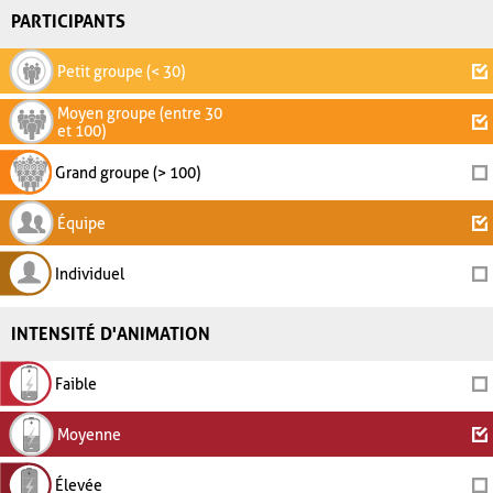
PARTICIPANTS
Petit groupe (< 30)
Moyen groupe (entre 30
et 100)
Grand groupe (> 100)
Équipe
Individuel
INTENSITÉ D'ANIMATION
Faible
Moyenne
Élevée