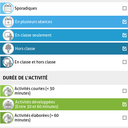
Sporadiques
En plusieurs séances
En classe seulement
Hors classe
En classe et hors classe
DURÉE DE L'ACTIVITÉ
Activités courtes (< 30
minutes)
Activités développées
(Entre 30 et 60 minutes)
Activités élaborées (> 60
minutes)