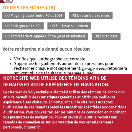
TOUTES LES FICHES (18)
(X) Moyen groupe (entre 30 et 100)
(X) En plusieurs séances
(X) Petit groupe (< 30)
(X) En classe seulement
(X) Activités développées (Entre 30 et 60 minutes)
(X) Hors classe
Votre recherche n'a donné aucun résultat
Vérifiez que l'orthographe est correcte.
Supprimez les guillemets autour des expressions pour
rechercher chaque mot séparément.
garage à vélo
retournera
souvent plus de résultat que
"garage à vélo"
.
NOTRE SITE WEB UTILISE DES TÉMOINS AFIN DE
Envisagez d'élargir votre recherche avec
OR
.
garage OR vélo
retournera souvent plus de résultat que
garage à vélo
.
REHAUSSER VOTRE EXPÉRIENCE DE NAVIGATION.
Le site web de Polytechnique Montréal utilise des témoins de connexion
afin de recueillir des statistiques générales et offrir une meilleure
expérience à ses visiteurs. En naviguant sur le site, vous acceptez
l’utilisation de ces témoins selon les modalités spécifiées aux conditions
d’utilisation. Vous pouvez refuser les témoins de connexion en modifiant
vos paramètres de navigation. Pour en savoir plus sur le recours aux
témoins de connexion et sur la protection de vos renseignements
personnels,
cliquez ici
.
Avis de confidentialité et conditions d’utilisation