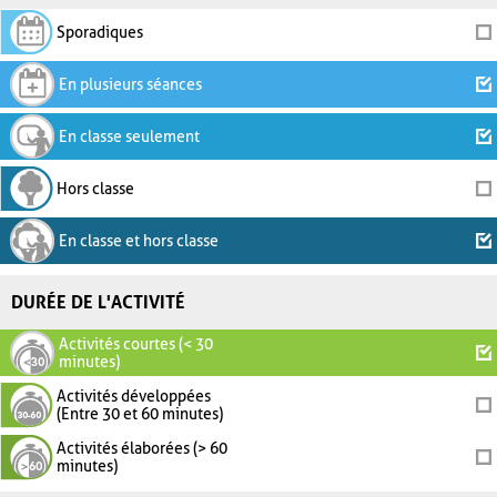
Sporadiques
En plusieurs séances
En classe seulement
Hors classe
En classe et hors classe
DURÉE DE L'ACTIVITÉ
Activités courtes (< 30
minutes)
Activités développées
(Entre 30 et 60 minutes)
Activités élaborées (> 60
minutes)