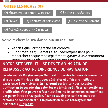
TOUTES LES FICHES (9)
(X) Moyen groupe (entre 30 et 100)
(X) En plusieurs séances
(X) Élevée
(X) En classe et hors classe
(X) En classe seulement
(X) Activités courtes (< 30 minutes)
Votre recherche n'a donné aucun résultat
Vérifiez que l'orthographe est correcte.
Supprimez les guillemets autour des expressions pour
rechercher chaque mot séparément.
garage à vélo
retournera
souvent plus de résultat que
"garage à vélo"
.
NOTRE SITE WEB UTILISE DES TÉMOINS AFIN DE
Envisagez d'élargir votre recherche avec
OR
.
garage OR vélo
retournera souvent plus de résultat que
garage à vélo
.
REHAUSSER VOTRE EXPÉRIENCE DE NAVIGATION.
Le site web de Polytechnique Montréal utilise des témoins de connexion
afin de recueillir des statistiques générales et offrir une meilleure
expérience à ses visiteurs. En naviguant sur le site, vous acceptez
l’utilisation de ces témoins selon les modalités spécifiées aux conditions
d’utilisation. Vous pouvez refuser les témoins de connexion en modifiant
vos paramètres de navigation. Pour en savoir plus sur le recours aux
témoins de connexion et sur la protection de vos renseignements
personnels,
cliquez ici
.
Avis de confidentialité et conditions d’utilisation