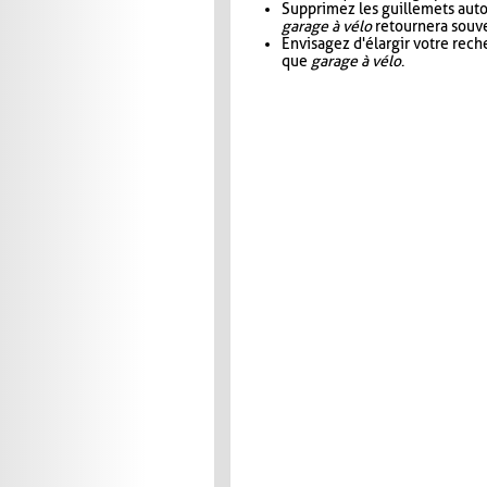
Supprimez les guillemets aut
garage à vélo
retournera souve
Envisagez d'élargir votre rec
que
garage à vélo
.