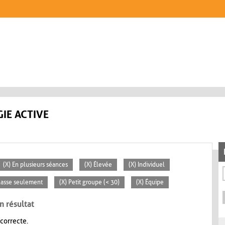
IE ACTIVE
(X) En plusieurs séances
(X) Élevée
(X) Individuel
classe seulement
(X) Petit groupe (< 30)
(X) Équipe
n résultat
 correcte.