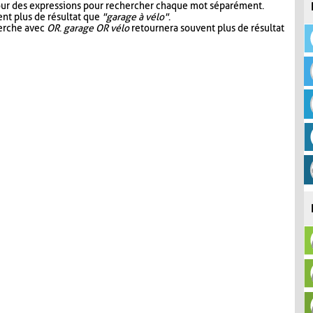
our des expressions pour rechercher chaque mot séparément.
nt plus de résultat que
"garage à vélo"
.
herche avec
OR
.
garage OR vélo
retournera souvent plus de résultat